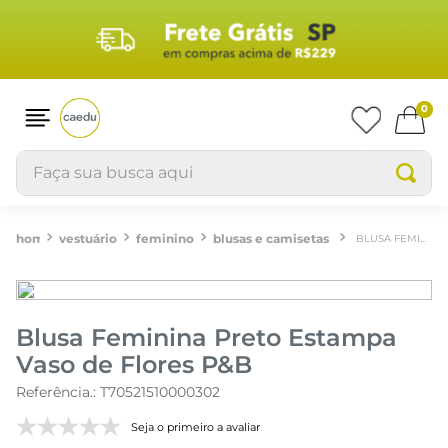
0
Faça sua busca aqui
vestuário
feminino
blusas e camisetas
BLUSA FEMININA PRETO ESTAMPA VASO DE FLORES P&B
Blusa Feminina Preto Estampa
Vaso de Flores P&B
Referência.
:
T70521510000302
Seja o primeiro a avaliar