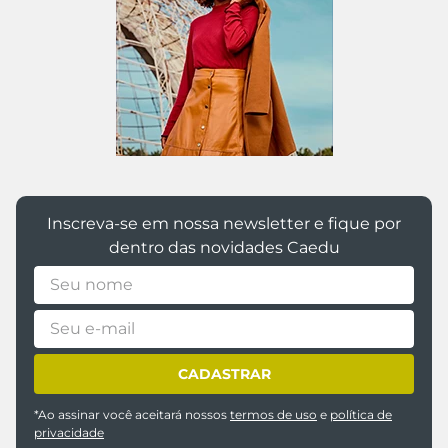
1830 avaliações reais
Avaliações
Este produto ainda não tem avaliações
SEJA O PRIMEIRO A AVALIAR
Perguntas & respostas
Este produto ainda não tem perguntas
SEJA O PRIMEIRO A PERGUNTAR