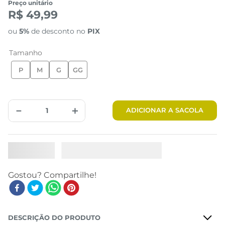
Preço unitário
R$ 49,99
ou
5%
de desconto no
PIX
Tamanho
P
M
G
GG
Tabela de Medidas
－
＋
ADICIONAR A SACOLA