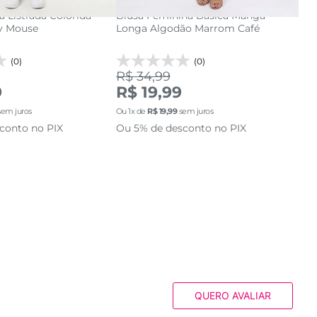
 Listrada Colorida
Blusa Feminina Básica Manga
Blu
y Mouse
Longa Algodão Marrom Café
Esp
(0)
(0)
R$ 34,99
R$
9
R$ 19,99
R$
em juros
Ou
1
x de
R$
19
,
99
sem juros
Ou
3
conto no PIX
Ou 5% de desconto no PIX
Ou 
QUERO AVALIAR