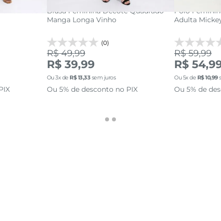
na Verde com
Blusa Feminina Decote Quadrado
Polo Feminina
Manga Longa Vinho
Adulta Micke
(0)
R$ 49,99
R$ 59,99
R$ 39,99
R$ 54,9
Ou
3
x de
R$
13
,
33
sem juros
Ou
5
x de
R$
10
,
99
s
PIX
Ou 5% de desconto no PIX
Ou 5% de des