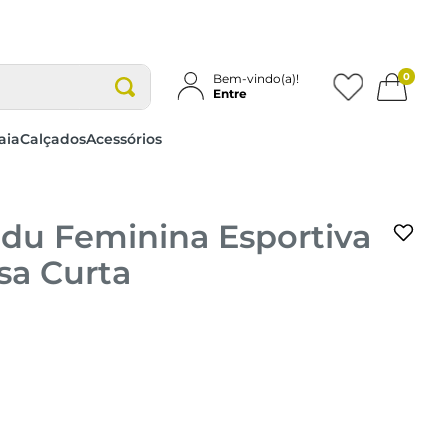
0
Bem-vindo(a)!
Entre
aia
Calçados
Acessórios
du Feminina Esportiva
sa Curta