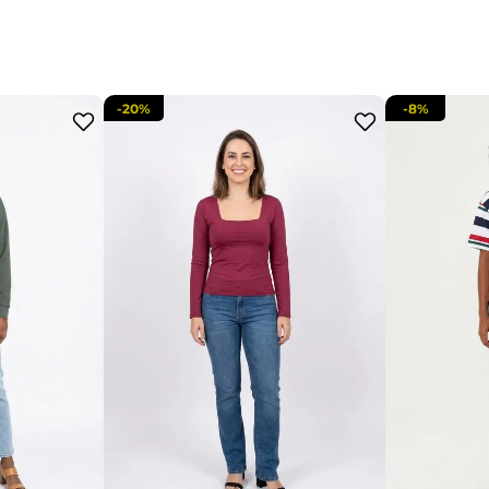
-
20%
-
8%
P
M
G
GG
PP
G
GG
adicionar a sacola
adi
acola