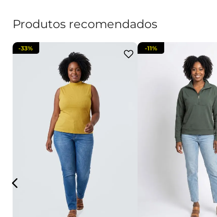
Produtos recomendados
-
33%
-
11%
G1
G2
G3
PP
P
M
adicionar a sacola
adicionar a s