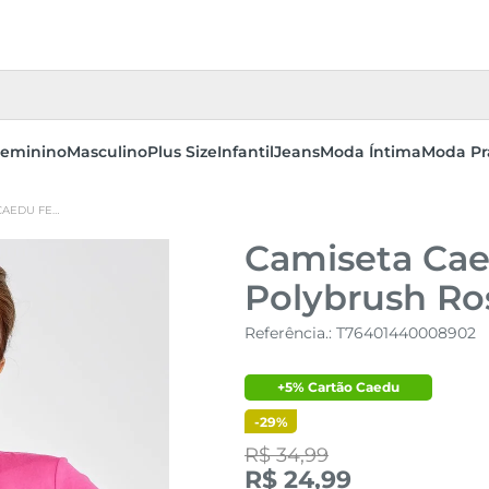
eminino
Masculino
Plus Size
Infantil
Jeans
Moda Íntima
Moda Pr
CAMISETA CAEDU FEMININA ESPORTIVA POLYBRUSH ROSA CURTA
Camiseta Cae
Polybrush Ro
Referência.
:
T76401440008902
+5% Cartão Caedu
-
29%
R$ 34,99
R$ 24,99