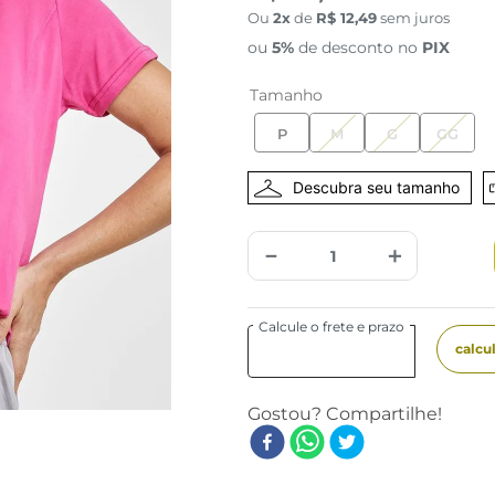
Ou
2
de
R$
12
,
49
sem juros
ou
5%
de desconto no
PIX
Tamanho
P
M
G
GG
－
＋