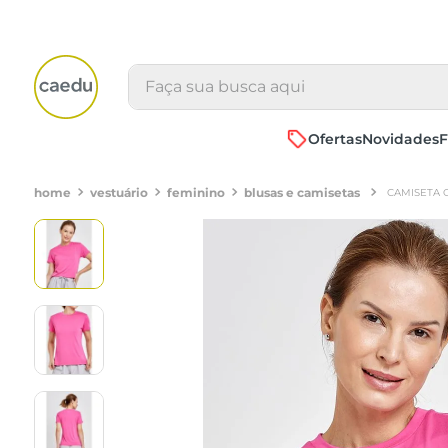
Faça sua busca aqui
Ofertas
Novidades
F
vestuário
feminino
blusas e camisetas