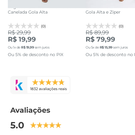
a
Regata Feminina Verde Pistache
Blusa Moletom Femini
Canelada Gola Alta
Gola Alta e Zíper
(0)
(0)
R$ 29,99
R$ 89,99
R$ 19,99
R$ 79,99
Ou
1
x de
R$
19
,
99
sem juros
Ou
5
x de
R$
15
,
99
sem juros
Ou 5% de desconto no PIX
Ou 5% de desconto no 
1832 avaliações reais
Avaliações
5.0