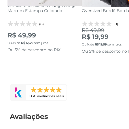
Camiseta Masculina Manga Longa
Camiseta Masculina C
Marrom Estampa Colorado
Oversized Bordô Bord
(0)
(0)
R$ 49,99
R$ 49,99
R$ 19,99
Ou
4
x de
R$
12
,
49
sem juros
Ou
1
x de
R$
19
,
99
sem juros
Ou 5% de desconto no PIX
Ou 5% de desconto no 
1830 avaliações reais
Avaliações