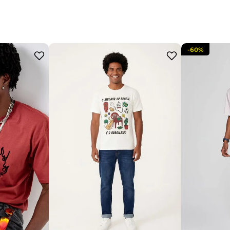
-
60%
P
M
G
GG
GG
P
adicionar a sacola
acola
adi