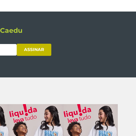
s Caedu
ASSINAR