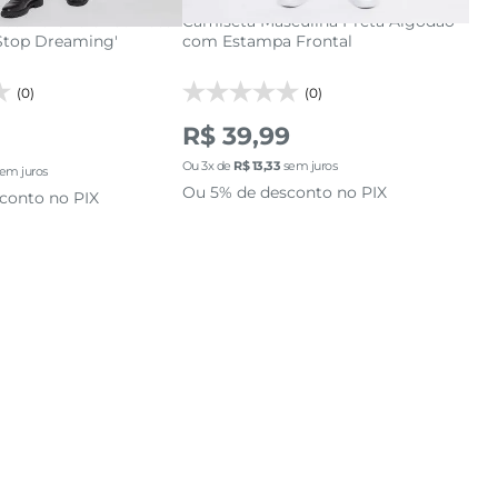
culina Oversized Rosa
Camiseta Masculina Preta Algodão
Cam
 Stop Dreaming'
com Estampa Frontal
Mar
(0)
(0)
R$ 39,99
R$
Ou
3
x de
R$
13
,
33
sem juros
Ou
5
em juros
Ou 5% de desconto no PIX
Ou 
conto no PIX