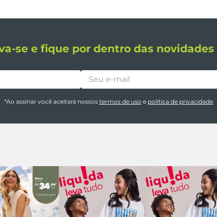
va-se e fique por dentro das novidade
*Ao assinar você aceitará nossos
termos de uso
e
política de privacidade