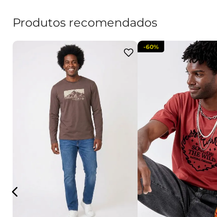
Produtos recomendados
-
60%
P
M
G
GG
P
M
G
adicionar a sacola
adicionar a s