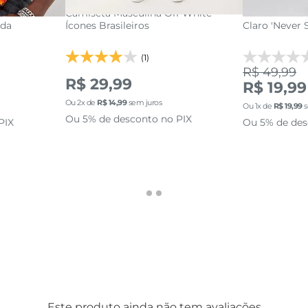
aedu
Camiseta Masculina Off White
Camiseta Mas
ada
Ícones Brasileiros
Claro 'Never
(1)
R$ 49,99
R$ 29,99
R$ 19,99
Ou
2
x de
R$
14
,
99
sem juros
Ou
1
x de
R$
19
,
99
s
Ou 5% de desconto no PIX
PIX
Ou 5% de des
Este produto ainda não tem avaliações