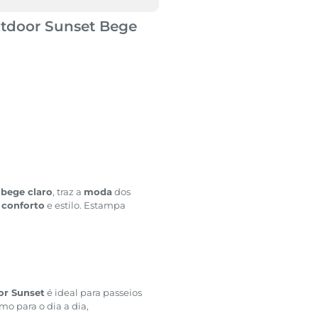
tdoor Sunset Bege
m
bege claro
, traz a
moda
dos
e
conforto
e estilo. Estampa
or Sunset
é ideal para passeios
mo para o dia a dia,