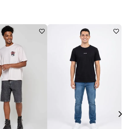
P
M
G
GG
M
G
GG
adicionar a sacola
cionar a sacola