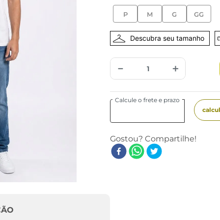
P
M
G
GG
－
＋
ÇÃO