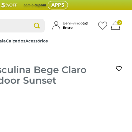
0
Bem-vindo(a)!
Entre
aia
Calçados
Acessórios
culina Bege Claro
door Sunset