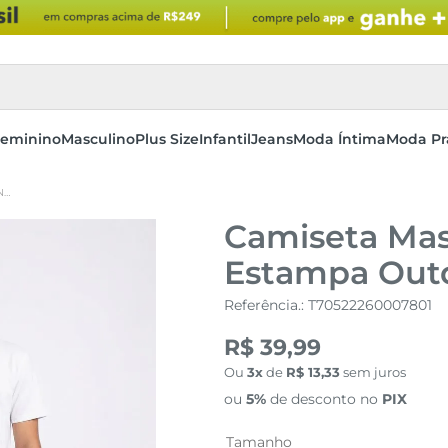
eminino
Masculino
Plus Size
Infantil
Jeans
Moda Íntima
Moda Pr
CAMISETA MASCULINA BEGE CLARO ESTAMPA OUTDOOR SUNSET
Camiseta Mas
Estampa Out
Referência.
:
T70522260007801
R$ 39,99
Ou
3
de
R$
13
,
33
sem juros
ou
5%
de desconto no
PIX
Tamanho