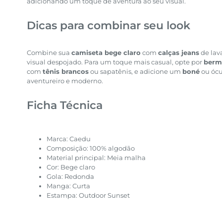
adicionando um toque de aventura ao seu visual.
Dicas para combinar seu look
Combine sua
camiseta bege claro
com
calças jeans
de lav
visual despojado. Para um toque mais casual, opte por
berm
com
tênis brancos
ou sapatênis, e adicione um
boné
ou ócu
aventureiro e moderno.
Ficha Técnica
Marca: Caedu
Composição: 100% algodão
Material principal: Meia malha
Cor: Bege claro
Gola: Redonda
Manga: Curta
Estampa: Outdoor Sunset