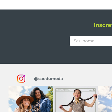
Inscre
@caedumoda