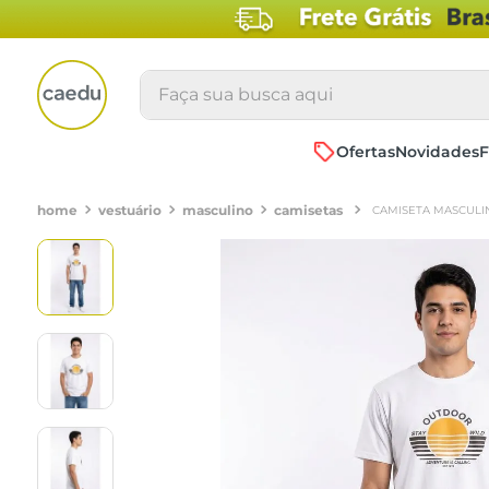
Faça sua busca aqui
Ofertas
Novidades
F
vestuário
masculino
camisetas