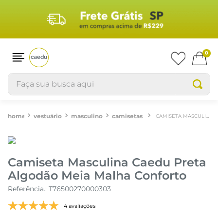
0
Faça sua busca aqui
vestuário
masculino
camisetas
CAMISETA MASCULINA CAEDU PRETA ALGODÃO MEIA MALHA CONFORTO
Camiseta Masculina Caedu Preta
Algodão Meia Malha Conforto
Referência.
:
T76500270000303
4 avaliações