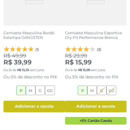
ul
Camiseta Masculina Bordô
Camiseta Masculina Esportiva
C
Estampa GANGSTER
Dry-Fit Performance Branca
1
(1)
(3)
R$ 49,99
R$ 29,99
R
R$ 39,99
R$ 15,99
R
Ou
3
x de
R$
13
,
33
sem juros
Ou
1
x de
R$
15
,
99
sem juros
O
Ou 5% de desconto no PIX
Ou 5% de desconto no PIX
O
P
M
G
GG
P
M
G
GG
adicionar a sacola
adicionar a sacola
+5% Cartão Caedu