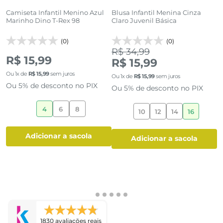
Camiseta Infantil Menino Azul
Blusa Infantil Menina Cinza
C
Marinho Dino T-Rex 98
Claro Juvenil Básica
T
(0)
(0)
R$ 34,99
R$ 15,99
R
R$ 15,99
Ou
1
x de
R$
15
,
99
sem juros
O
Ou
1
x de
R$
15
,
99
sem juros
Ou 5% de desconto no PIX
O
Ou 5% de desconto no PIX
4
6
8
10
12
14
16
adicionar a sacola
adicionar a sacola
1830 avaliações reais