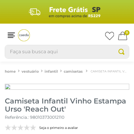
0
Faça sua busca aqui
vestuário
infantil
camisetas
CAMISETA INFANTIL VINHO ESTAMPA URSO 'REACH OUT'
Camiseta Infantil Vinho Estampa
Urso 'Reach Out'
Referência.
:
980103730012110
Seja o primeiro a avaliar