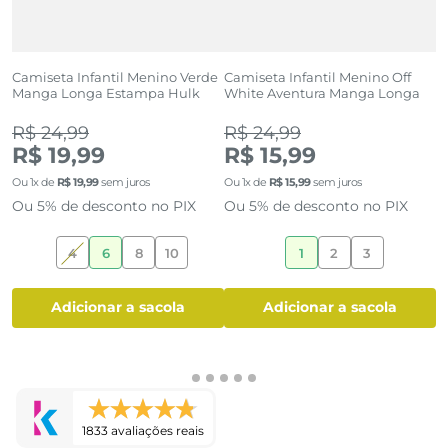
Camiseta Infantil Menino Verde
Camiseta Infantil Menino Off
C
Manga Longa Estampa Hulk
White Aventura Manga Longa
A
R$ 24,99
R$ 24,99
R$ 19,99
R$ 15,99
O
Ou
1
x de
R$
19
,
99
sem juros
Ou
1
x de
R$
15
,
99
sem juros
O
Ou 5% de desconto no PIX
Ou 5% de desconto no PIX
4
6
8
10
1
2
3
adicionar a sacola
adicionar a sacola
1833 avaliações reais