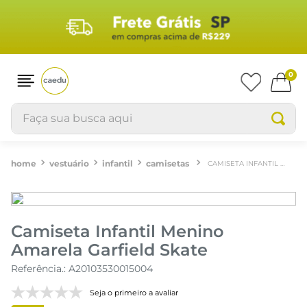
0
Faça sua busca aqui
vestuário
infantil
camisetas
CAMISETA INFANTIL MENINO AMARELA GARFIELD SKATE
Camiseta Infantil Menino
Amarela Garfield Skate
Referência.
:
A20103530015004
Seja o primeiro a avaliar