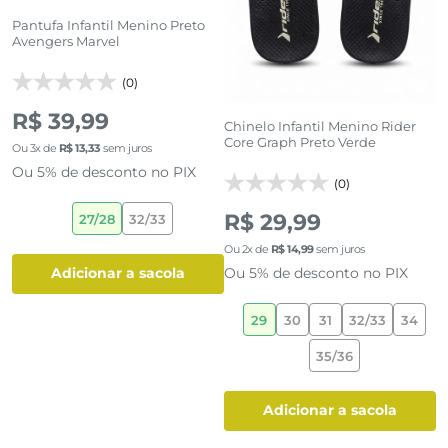
Pantufa Infantil Menino Preto
T
Avengers Marvel
M
(0)
R$ 39,99
Chinelo Infantil Menino Rider
Core Graph Preto Verde
Ou
3
x de
R$
13
,
33
sem juros
O
Ou 5% de desconto no PIX
O
(0)
R$ 29,99
27/28
32/33
5
Ou
2
x de
R$
14
,
99
sem juros
Ou 5% de desconto no PIX
adicionar a sacola
29
30
31
32/33
34
35/36
adicionar a sacola