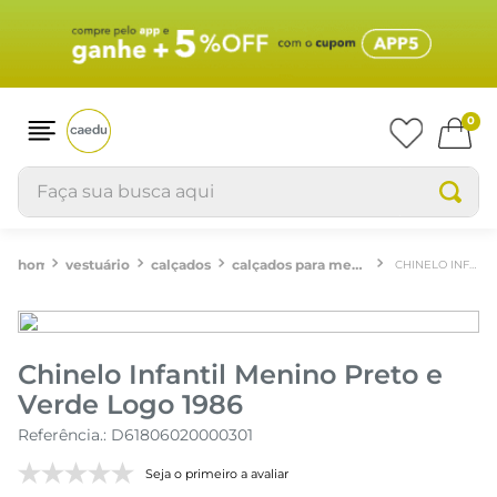
0
Faça sua busca aqui
vestuário
calçados
calçados para meninos
CHINELO INFANTIL MENINO PRETO E VERDE LOGO 1986
Chinelo Infantil Menino Preto e
Verde Logo 1986
Referência.
:
D61806020000301
Seja o primeiro a avaliar