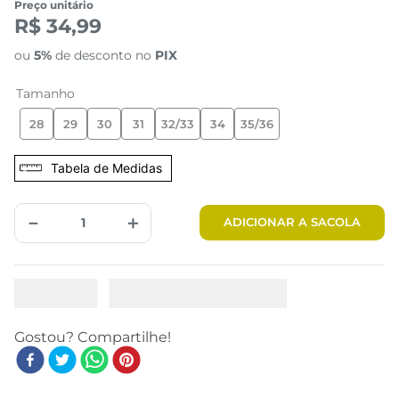
Preço unitário
R$ 34,99
ou
5%
de desconto no
PIX
Tamanho
28
29
30
31
32/33
34
35/36
Tabela de Medidas
－
＋
ADICIONAR A SACOLA