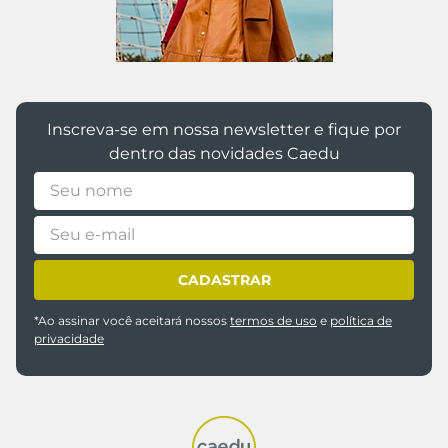
Inscreva-se em nossa newsletter e fique por
dentro das novidades Caedu
CADASTRAR
*Ao assinar você aceitará nossos
termos de uso
e
política de
privacidade