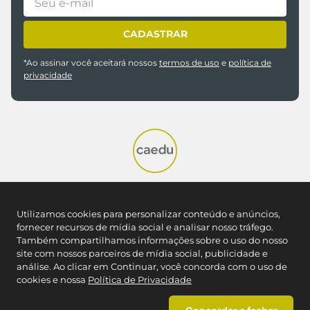
CADASTRAR
*Ao assinar você aceitará nossos
termos de uso
e
política de
privacidade
REDES SOCIAIS
Utilizamos cookies para personalizar conteúdo e anúncios,
fornecer recursos de mídia social e analisar nosso tráfego.
Também compartilhamos informações sobre o uso do nosso
site com nossos parceiros de mídia social, publicidade e
NOSSAS LOJAS
análise. Ao clicar em Continuar, você concorda com o uso de
Encontre a Caedu mais próxima
cookies e nossa
Política de Privacidade