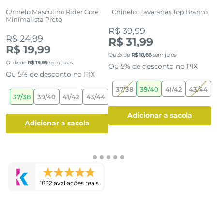
du
Chinelo Masculino Rider Core
Chinelo Havaianas Top Branco
C
Minimalista Preto
C
(1)
(0)
R$ 39,99
R$ 24,99
R
R$ 31,99
R$ 19,99
R
Ou
3
x de
R$
10
,
66
sem juros
Ou
1
x de
R$
19
,
99
sem juros
O
Ou 5% de desconto no PIX
Ou 5% de desconto no PIX
O
37/38
39/40
41/42
43/44
4
37/38
39/40
41/42
43/44
adicionar a sacola
adicionar a sacola
1832 avaliações reais