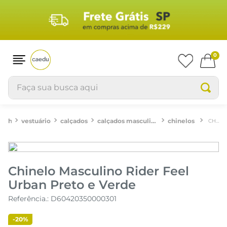
0
Faça sua busca aqui
vestuário
calçados
calçados masculinos
chinelos
CHINELO MASCULINO RIDER FEEL URBAN PRETO E VERDE
Chinelo Masculino Rider Feel
Urban Preto e Verde
Referência.
:
D60420350000301
-
20%