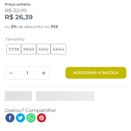
Preço unitário
R$ 32,99
R$ 26,39
ou
5%
de desconto no
PIX
Tamanho
37/38
39/40
41/42
43/44
－
＋
ADICIONAR A SACOLA