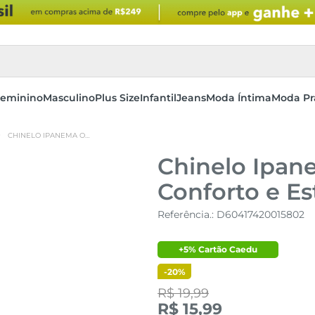
eminino
Masculino
Plus Size
Infantil
Jeans
Moda Íntima
Moda Pr
CHINELO IPANEMA ONÇA BEGE/PRETO - CONFORTO E ESTILO
Chinelo Ipan
Conforto e Es
Referência.
:
D60417420015802
+5% Cartão Caedu
-
20%
R$ 19,99
R$ 15,99