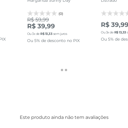
Margarida Sunny Day
Listrado
(0)
R$ 59,99
R$ 39,9
R$ 39,99
Ou
3
x de
R$
13
,
33
s
Ou
3
x de
R$
13
,
33
sem juros
PIX
Ou 5% de des
Ou 5% de desconto no PIX
Este produto ainda não tem avaliações