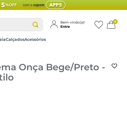
0
Bem-vindo(a)!
Entre
aia
Calçados
Acessórios
ema Onça Bege/Preto -
tilo