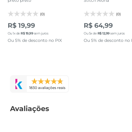
preto preto
Stitch Aloha
(0)
(0)
R$ 19,99
R$ 64,99
Ou
1
x de
R$
19
,
99
sem juros
Ou
5
x de
R$
12
,
99
sem juros
Ou 5% de desconto no PIX
Ou 5% de desconto no 
1830 avaliações reais
Avaliações