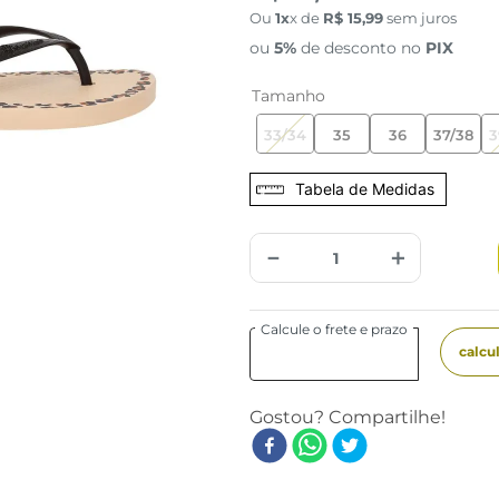
Ou
1
x de
R$
15
,
99
sem juros
ou
5%
de desconto no
PIX
Tamanho
33/34
35
36
37/38
3
Tabela de Medidas
－
＋