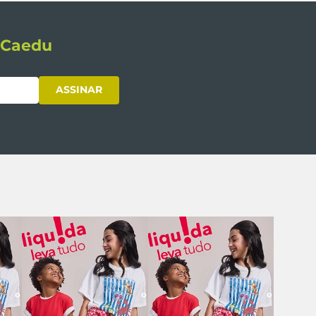
s Caedu
ASSINAR