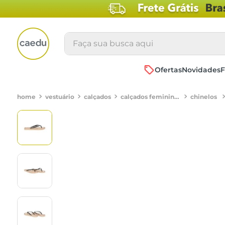
Faça sua busca aqui
Ofertas
Novidades
F
vestuário
calçados
calçados femininos
chinelos