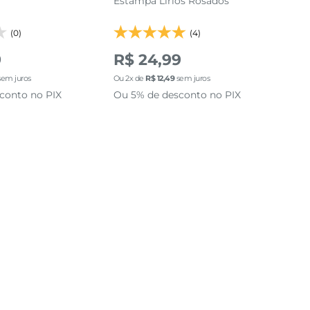
Estampa Lírios Rosados
Cor
(0)
(4)
9
R$ 24,99
R$
em juros
Ou
2
x de
R$
12
,
49
sem juros
Ou
2
conto no PIX
Ou 5% de desconto no PIX
Ou 