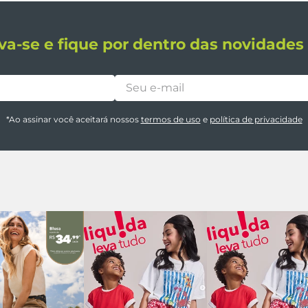
va-se e fique por dentro das novidade
*Ao assinar você aceitará nossos
termos de uso
e
política de privacidade