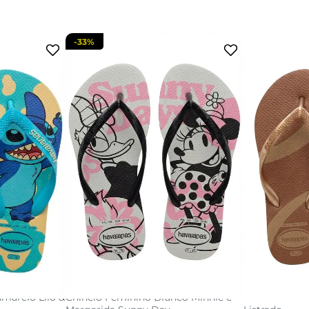
-
33%
38
39/40
33/34
35/36
37/38
39/40
33/34
acola
adicionar a sacola
adi
Amarelo Lilo &
Chinelo Feminino Branco Minnie e
Chinelo Femi