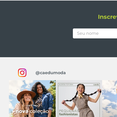
Inscre
@caedumoda