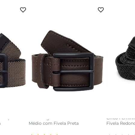
G
G
P
M
G
adi
acola
adicionar a sacola
 Caqui Lona
Cinto Logan Caedu PU Marrom
Cinto Femini
a
Médio com Fivela Preta
Fivela Redon