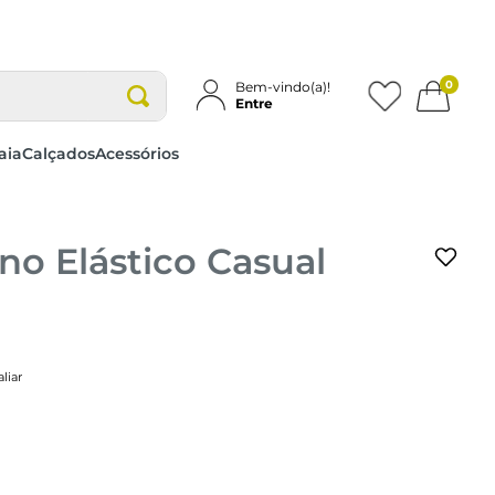
0
Bem-vindo(a)!
Entre
aia
Calçados
Acessórios
no Elástico Casual
liar