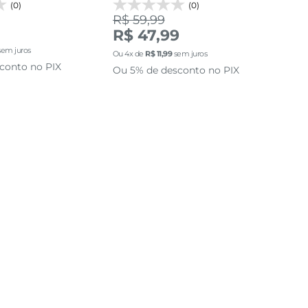
(0)
(0)
R$ 59,99
R$
R$ 47,99
R$
em juros
Ou
4
x de
R$
11
,
99
sem juros
Ou
4
conto no PIX
Ou 5% de desconto no PIX
Ou 