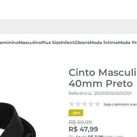
eminino
Masculino
Plus Size
Infantil
Jeans
Moda Íntima
Moda Pr
Cinto Masculi
40mm Preto
Referência.
:
260505160000301
Seja o primeiro a ava
-
20%
R$ 59,99
R$ 47,99
Ou
4
de
R$
11
,
99
sem juros