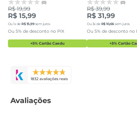
(0)
(0)
R$ 19,99
R$ 39,99
R$ 15,99
R$ 31,99
Ou
1
x de
R$
15
,
99
sem juros
Ou
3
x de
R$
10
,
66
sem juros
Ou 5% de desconto no PIX
Ou 5% de desconto no 
+5% Cartão Caedu
+5% Cartão C
1832 avaliações reais
Avaliações