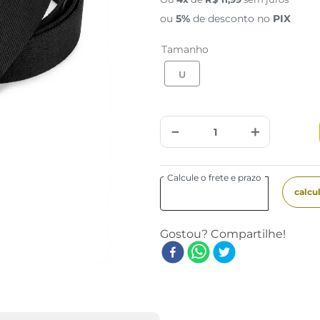
ou
5%
de desconto no
PIX
Tamanho
U
－
＋