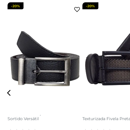
-
20%
-
20%
U
P
M
adicionar a sacola
adicionar a s
do
Cinto Caedu Dupla Face Liso 30mm
Cinto Casual Masculino
Sortido Versátil
Texturizada Fivela Pret