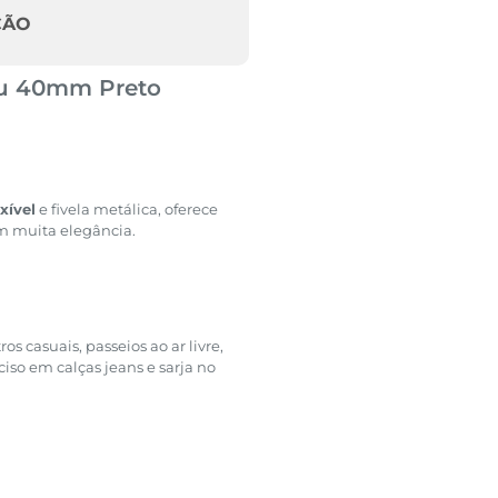
ÇÃO
du 40mm Preto
xível
e fivela metálica, oferece
om muita elegância.
s casuais, passeios ao ar livre,
ciso em calças jeans e sarja no