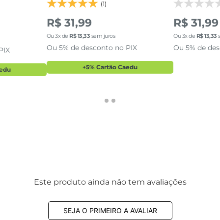
(1)
R$ 31,99
R$ 31,99
Ou
3
x de
R$
13
,
33
sem juros
Ou
3
x de
R$
13
,
33
s
Ou 5% de desconto no PIX
Ou 5% de des
PIX
+5% Cartão Caedu
aedu
Este produto ainda não tem avaliações
SEJA O PRIMEIRO A AVALIAR