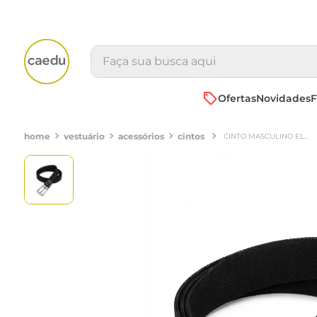
Faça sua busca aqui
Ofertas
Novidades
F
vestuário
acessórios
cintos
CINTO MASCULINO ELÁSTICO CASUAL 40MM PRETO