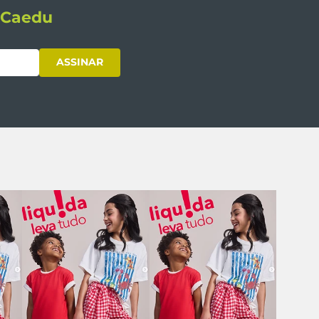
s Caedu
ASSINAR