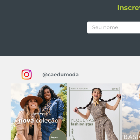
Inscre
@caedumoda