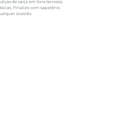
lças de sarja em tons terrosos.
sicas. Finalize com sapatênis
ualquer ocasião.