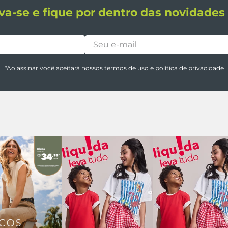
va-se e fique por dentro das novidade
*Ao assinar você aceitará nossos
termos de uso
e
política de privacidade