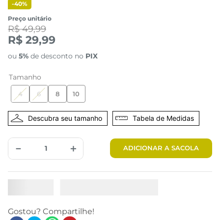
-
40%
Preço unitário
R$ 49,99
R$ 29,99
ou
5%
de desconto no
PIX
Tamanho
4
6
8
10
Tabela de Medidas
－
＋
ADICIONAR A SACOLA