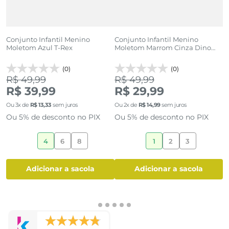
 e
Conjunto Infantil Menino
Conjunto Infantil Menino
C
Moletom Azul T-Rex
Moletom Marrom Cinza Dino
D
Valley
(0)
(0)
R$ 49,99
R$ 49,99
R$ 39,99
R$ 29,99
O
Ou
3
x de
R$
13
,
33
sem juros
Ou
2
x de
R$
14
,
99
sem juros
O
Ou 5% de desconto no PIX
Ou 5% de desconto no PIX
4
6
8
1
2
3
adicionar a sacola
adicionar a sacola