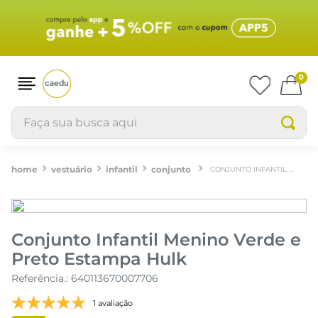
0
Faça sua busca aqui
vestuário
infantil
conjunto
CONJUNTO INFANTIL MENINO VERDE E PRETO ESTAMPA HULK
Conjunto Infantil Menino Verde e
Preto Estampa Hulk
Referência.
:
640113670007706
1 avaliação