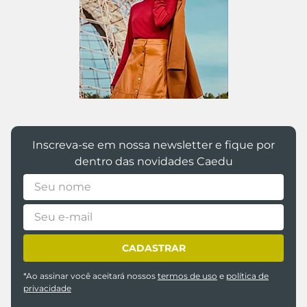
Inscreva-se em nossa newsletter e fique por
dentro das novidades Caedu
CADASTRAR
*Ao assinar você aceitará nossos
termos de uso
e
política de
privacidade