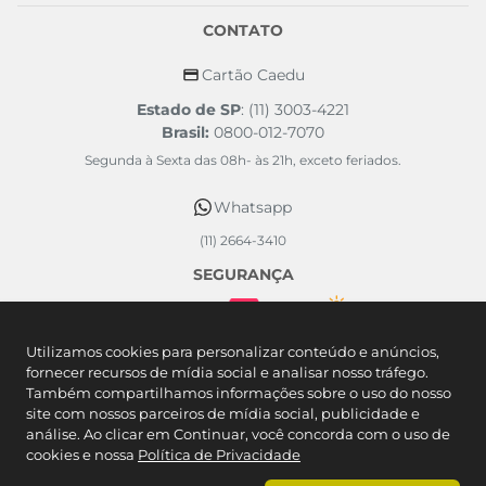
CONTATO
Cartão Caedu
Estado de SP
: (11) 3003-4221
Brasil:
0800-012-7070
Segunda à Sexta das 08h- às 21h, exceto feriados.
Whatsapp
(11) 2664-3410
SEGURANÇA
FORMAS DE PAGAMENTO
Utilizamos cookies para personalizar conteúdo e anúncios,
fornecer recursos de mídia social e analisar nosso tráfego.
Também compartilhamos informações sobre o uso do nosso
site com nossos parceiros de mídia social, publicidade e
análise. Ao clicar em Continuar, você concorda com o uso de
cookies e nossa
Política de Privacidade