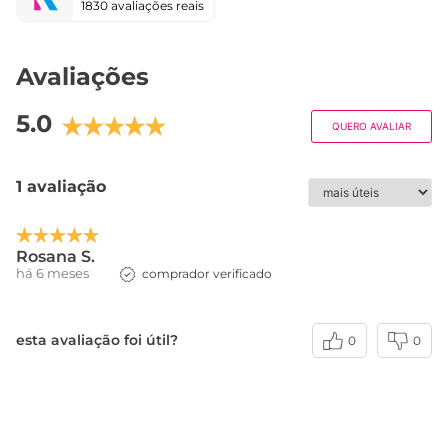
1830 avaliações reais
Avaliações
5.0
QUERO AVALIAR
1 avaliação
Rosana S.
há 6 meses
comprador verificado
esta avaliação foi útil?
0
0