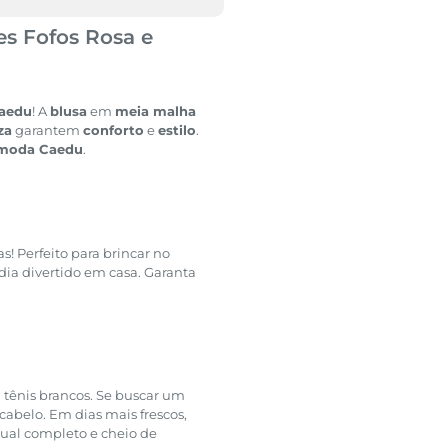
es Fofos Rosa e
Caedu
! A
blusa
em
meia malha
za
garantem
conforto
e
estilo
.
moda Caedu
.
s! Perfeito para brincar no
dia divertido em casa. Garanta
tênis brancos. Se buscar um
abelo. Em dias mais frescos,
ual completo e cheio de