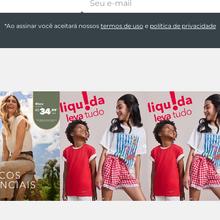
*Ao assinar você aceitará nossos
termos de uso
e
política de privacidade