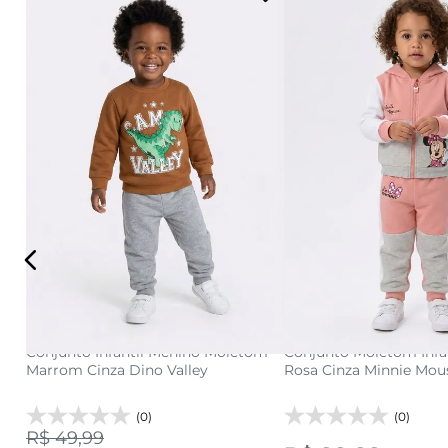
1
2
3
1
2
adicionar a sacola
adicionar a s
Conjunto Infantil Menino Moletom
Conjunto Moletom Infa
Marrom Cinza Dino Valley
Rosa Cinza Minnie Mou
(0)
(0)
R$ 49,99