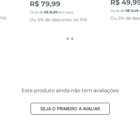
R$ 49,9
R$ 79,99
Ou
4
x de
R$
12
,
49
Ou
5
x de
R$
15
,
99
sem juros
PIX
Ou 5% de des
Ou 5% de desconto no PIX
Este produto ainda não tem avaliações
SEJA O PRIMEIRO A AVALIAR