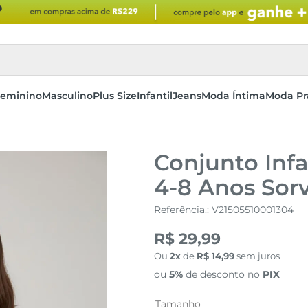
eminino
Masculino
Plus Size
Infantil
Jeans
Moda Íntima
Moda Pr
Conjunto Infa
4-8 Anos Sor
Referência.
:
V21505510001304
R$ 29,99
Ou
2
de
R$
14
,
99
sem juros
ou
5%
de desconto no
PIX
Tamanho