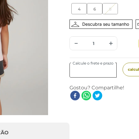
4
6
8
－
＋
ÇÃO