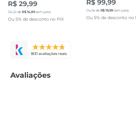
R$ 99,99
R$ 29,99
Ou
5
x de
R$
19
,
99
sem juros
Ou
2
x de
R$
14
,
99
sem juros
Ou 5% de desconto no 
Ou 5% de desconto no PIX
1831 avaliações reais
Avaliações