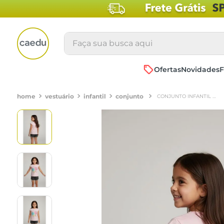
Faça sua busca aqui
Ofertas
Novidades
F
vestuário
infantil
conjunto
CONJUNTO INFANTIL MENINA ROSA CINZA 4-8 ANOS SORVETES