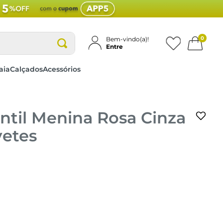
0
Bem-vindo(a)!
Entre
aia
Calçados
Acessórios
ntil Menina Rosa Cinza
vetes