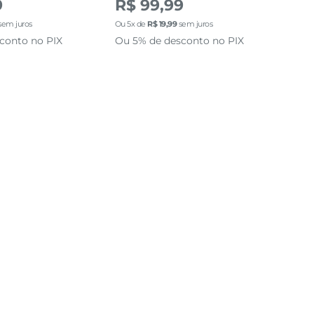
9
R$ 99,99
R$
sem juros
Ou
5
x de
R$
19
,
99
sem juros
Ou
4
conto no PIX
Ou 5% de desconto no PIX
Ou 