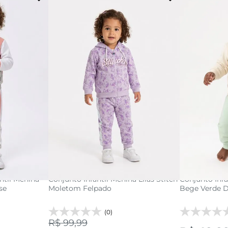
3
1
2
3
acola
adicionar a sacola
adi
ntil Menina
Conjunto Infantil Menina Lilás Stitch
Conjunto Inf
se
Moletom Felpado
Bege Verde 
(0)
R$ 99,99