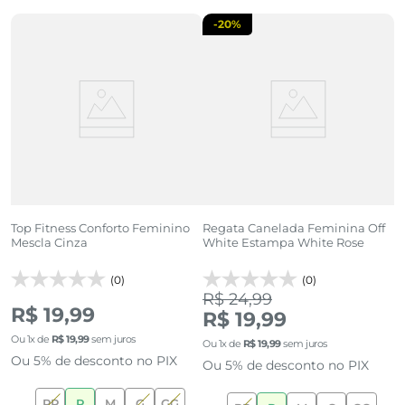
-
20%
Top Fitness Conforto Feminino
Regata Canelada Feminina Off
Mescla Cinza
White Estampa White Rose
(0)
(0)
R
R$ 24,99
R$ 19,99
R$ 19,99
O
Ou
1
x de
R$
19
,
99
sem juros
Ou
1
x de
R$
19
,
99
sem juros
O
Ou 5% de desconto no PIX
Ou 5% de desconto no PIX
PP
P
M
G
GG