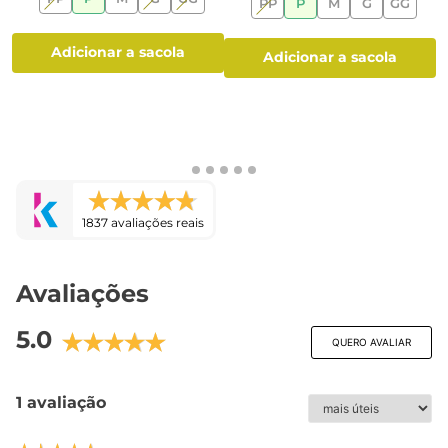
PP
P
M
G
GG
adicionar a sacola
adicionar a sacola
1837 avaliações reais
Avaliações
5.0
QUERO AVALIAR
1 avaliação