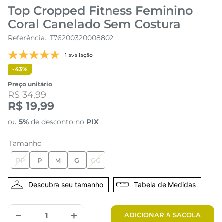
Top Cropped Fitness Feminino
Coral Canelado Sem Costura
Referência.
:
T76200320008802
1 avaliação
-
43%
Preço unitário
R$ 34,99
R$ 19,99
ou
5%
de desconto no
PIX
Tamanho
PP
P
M
G
GG
Tabela de Medidas
－
＋
ADICIONAR A SACOLA