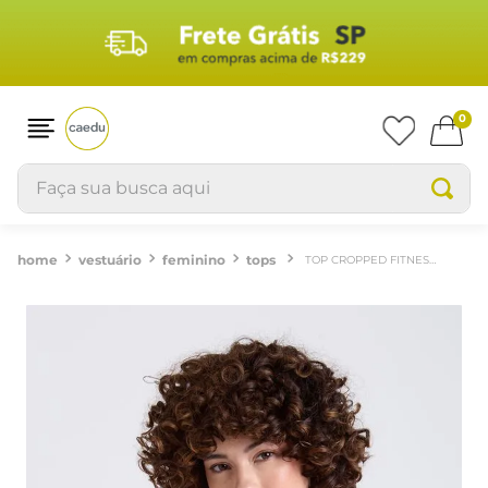
0
Faça sua busca aqui
vestuário
feminino
tops
TOP CROPPED FITNESS FEMININO CORAL CANELADO SEM COSTURA