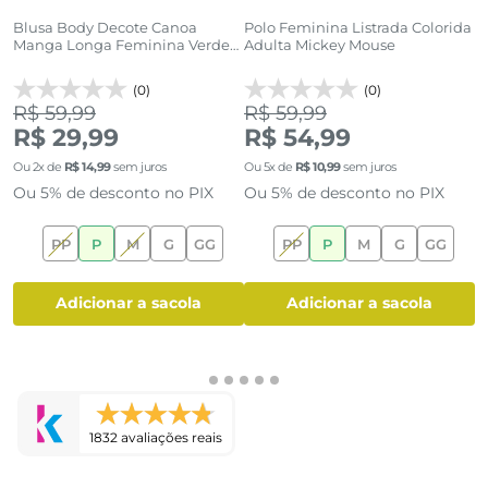
Blusa Body Decote Canoa
Polo Feminina Listrada Colorida
B
Manga Longa Feminina Verde
Adulta Mickey Mouse
F
Escuro
(0)
(0)
R$ 59,99
R$ 59,99
R
R$ 29,99
R$ 54,99
R
Ou
2
x de
R$
14
,
99
sem juros
Ou
5
x de
R$
10
,
99
sem juros
O
Ou 5% de desconto no PIX
Ou 5% de desconto no PIX
O
PP
P
M
G
GG
PP
P
M
G
GG
adicionar a sacola
adicionar a sacola
1832 avaliações reais