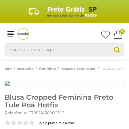
0
Faça sua busca aqui
vestuário
feminino
blusas e camisetas
BLUSA CROPPED FEMININA PRETO TULE POÁ HOTFIX
Blusa Cropped Feminina Preto
Tule Poá Hotfix
Referência.
:
T70521430000302
Seja o primeiro a avaliar