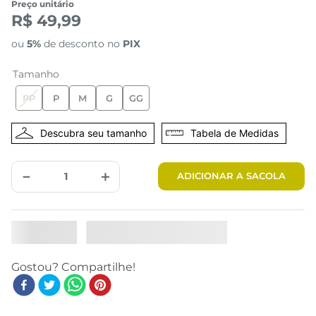
Preço unitário
R$ 49,99
ou
5%
de desconto no
PIX
Tamanho
PP
P
M
G
GG
Tabela de Medidas
－
＋
ADICIONAR A SACOLA