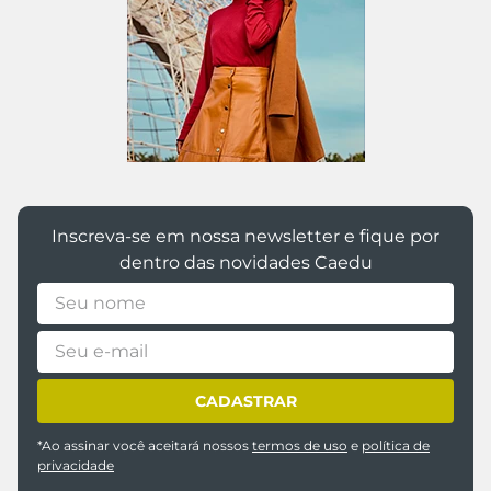
Inscreva-se em nossa newsletter e fique por
dentro das novidades Caedu
CADASTRAR
*Ao assinar você aceitará nossos
termos de uso
e
política de
privacidade