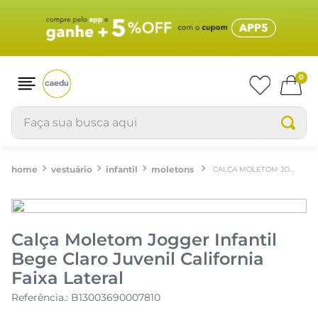
0
Faça sua busca aqui
vestuário
infantil
moletons
CALÇA MOLETOM JOGGER INFANTIL BEGE CLARO JUVENIL CALIFORNIA FAIXA LATERAL
Calça Moletom Jogger Infantil
Bege Claro Juvenil California
Faixa Lateral
Referência.
:
B13003690007810