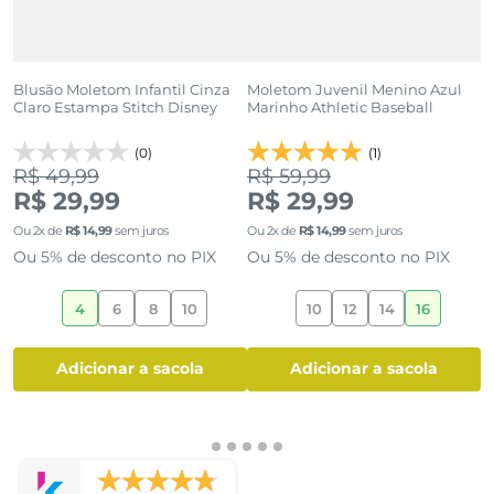
Blusão Moletom Infantil Cinza
Moletom Juvenil Menino Azul
J
Claro Estampa Stitch Disney
Marinho Athletic Baseball
M
W
(0)
(1)
R$ 49,99
R$ 59,99
R
R$ 29,99
R$ 29,99
Ou
2
x de
R$
14
,
99
sem juros
Ou
2
x de
R$
14
,
99
sem juros
O
Ou 5% de desconto no PIX
Ou 5% de desconto no PIX
O
4
6
8
10
10
12
14
16
adicionar a sacola
adicionar a sacola