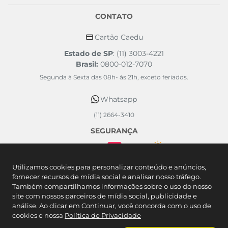
CONTATO
Cartão Caedu
Estado de SP
: (11) 3003-4221
Brasil:
0800-012-7070
Segunda à Sexta das 08h- às 21h, exceto feriados.
Whatsapp
(11) 2664-3410
SEGURANÇA
FORMAS DE PAGAMENTO
Utilizamos cookies para personalizar conteúdo e anúncios,
fornecer recursos de mídia social e analisar nosso tráfego.
Também compartilhamos informações sobre o uso do nosso
site com nossos parceiros de mídia social, publicidade e
análise. Ao clicar em Continuar, você concorda com o uso de
cookies e nossa
Política de Privacidade