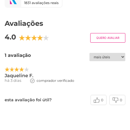
1831 avaliações reais
Avaliações
4.0
QUERO AVALIAR
1 avaliação
Jaqueline F.
há 3 dias
comprador verificado
esta avaliação foi útil?
0
0