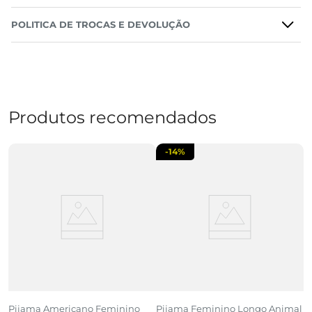
POLITICA DE TROCAS E DEVOLUÇÃO
Produtos recomendados
-
14%
Pijama Americano Feminino
Pijama Feminino Longo Animal
P