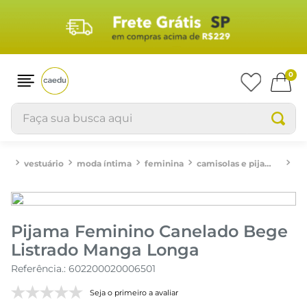
0
Faça sua busca aqui
vestuário
moda íntima
feminina
camisolas e pijamas
PI
Pijama Feminino Canelado Bege
Listrado Manga Longa
Referência.
:
602200020006501
Seja o primeiro a avaliar