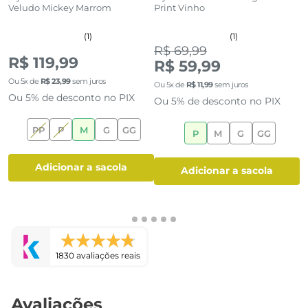
Veludo Mickey Marrom
Print Vinho
R
(1)
(1)
R$ 69,99
R$ 119,99
R
R$ 59,99
Ou
5
x de
R$
23
,
99
sem juros
O
Ou
5
x de
R$
11
,
99
sem juros
Ou 5% de desconto no PIX
O
Ou 5% de desconto no PIX
PP
P
M
G
GG
P
M
G
GG
adicionar a sacola
adicionar a sacola
1830 avaliações reais
Avaliações