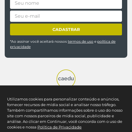
CADASTRAR
*Ao assinar você aceitará nossos
termos de uso
e
política de
privacidade
REDES SOCIAIS
Utilizamos cookies para personalizar conteúdo e anúncios,
fornecer recursos de mídia social e analisar nosso tráfego.
Também compartilhamos informações sobre o uso do nosso
site com nossos parceiros de mídia social, publicidade e
NOSSAS LOJAS
análise. Ao clicar em Continuar, você concorda com o uso de
Encontre a Caedu mais próxima
cookies e nossa
Política de Privacidade