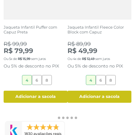
Jaqueta Infantil Puffer com
Jaqueta Infantil Fleece Color
J
Capuz Preta
Block com Capuz
I
S
R$ 99,99
R$ 89,99
R
R$ 79,99
R$ 49,99
Ou
5
x de
R$
15
,
99
sem juros
Ou
4
x de
R$
12
,
49
sem juros
O
Ou 5% de desconto no PIX
Ou 5% de desconto no PIX
O
4
6
8
4
6
8
adicionar a sacola
adicionar a sacola