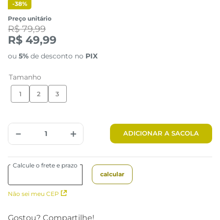
-
38%
Preço unitário
R$ 79,99
R$ 49,99
ou
5%
de desconto no
PIX
Tamanho
1
2
3
Tabela de Medidas
－
＋
ADICIONAR A SACOLA
Não sei meu CEP