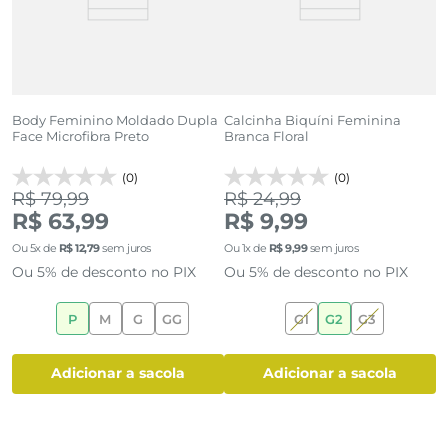
Body Feminino Moldado Dupla
Calcinha Biquíni Feminina
K
Face Microfibra Preto
Branca Floral
R
(0)
(0)
R$ 79,99
R$ 24,99
R
R$ 63,99
R$ 9,99
R
Ou
5
x de
R$
12
,
79
sem juros
Ou
1
x de
R$
9
,
99
sem juros
O
Ou 5% de desconto no PIX
Ou 5% de desconto no PIX
O
P
M
G
GG
G1
G2
G3
adicionar a sacola
adicionar a sacola