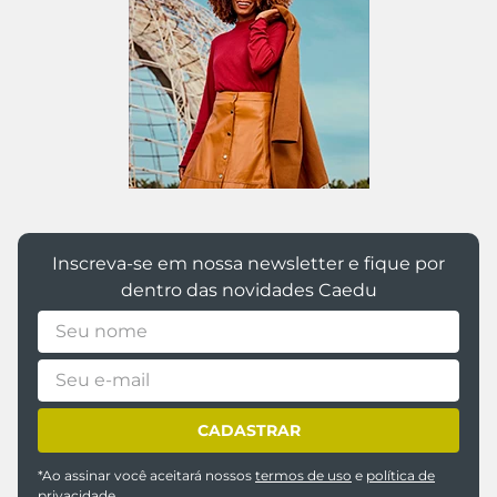
Inscreva-se em nossa newsletter e fique por
dentro das novidades Caedu
CADASTRAR
*Ao assinar você aceitará nossos
termos de uso
e
política de
privacidade