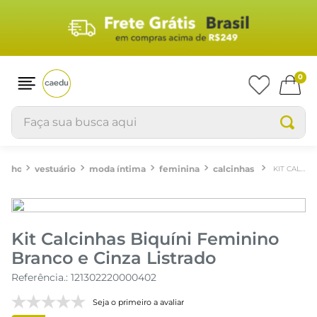
0
Faça sua busca aqui
vestuário
moda íntima
feminina
calcinhas
KIT CALCINHAS BIQUÍNI FEMININO BRANCO E CINZA LISTRADO
Kit Calcinhas Biquíni Feminino
Branco e Cinza Listrado
Referência.
:
121302220000402
Seja o primeiro a avaliar