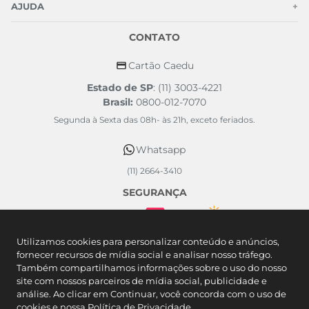
AJUDA
+
CONTATO
Cartão Caedu
Estado de SP
: (11) 3003-4221
Brasil:
0800-012-7070
Segunda à Sexta das 08h- às 21h, exceto feriados.
Whatsapp
(11) 2664-3410
SEGURANÇA
FORMAS DE PAGAMENTO
Utilizamos cookies para personalizar conteúdo e anúncios,
fornecer recursos de mídia social e analisar nosso tráfego.
Também compartilhamos informações sobre o uso do nosso
site com nossos parceiros de mídia social, publicidade e
análise. Ao clicar em Continuar, você concorda com o uso de
cookies e nossa
Política de Privacidade