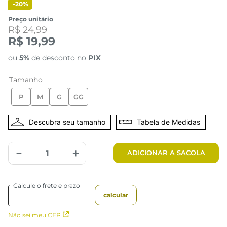
-
20%
Preço unitário
R$ 24,99
R$ 19,99
ou
5%
de desconto no
PIX
Tamanho
P
M
G
GG
Tabela de Medidas
－
＋
ADICIONAR A SACOLA
Não sei meu CEP