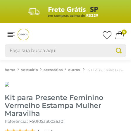
0
Faça sua busca aqui
vestuário
acessórios
outros
KIT PARA PRESENTE FEMININO VERMELHO ESTAMPA MULHER MARAVILHA
Kit para Presente Feminino
Vermelho Estampa Mulher
Maravilha
Referência.
:
F50105330026301