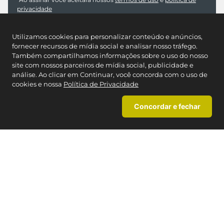
REDES SOCIAIS
NOSSAS LOJAS
Utilizamos cookies para personalizar conteúdo e anúncios,
fornecer recursos de mídia social e analisar nosso tráfego.
Encontre a Caedu mais próxima
Também compartilhamos informações sobre o uso do nosso
site com nossos parceiros de mídia social, publicidade e
análise. Ao clicar em Continuar, você concorda com o uso de
MAPA DO SITE
+
cookies e nossa
Política de Privacidade
INSTITUCIONAL
+
Concordar e fechar
CARTÃO CAEDU
+
TERMOS MAIS BUSCADOS
AJUDA
+
1
º
blusas
CONTATO
2
º
pijama
Cartão Caedu
3
º
blusa feminina
Estado de SP
: (11) 3003-4221
4
º
infantil
Brasil:
0800-012-7070