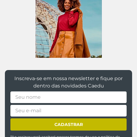
Inscreva-se em nossa newsletter e fique por
dentro das novidades Caedu
CADASTRAR
*Ao assinar você aceitará nossos
termos de uso
e
política de
privacidade