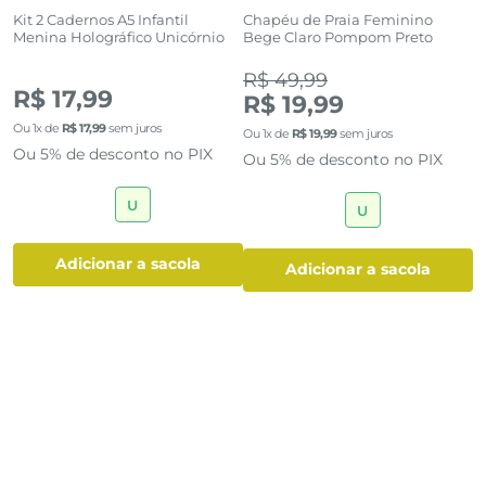
Kit 2 Cadernos A5 Infantil
Chapéu de Praia Feminino
Menina Holográfico Unicórnio
Bege Claro Pompom Preto
R
R$ 49,99
R
R$ 17,99
R$ 19,99
O
Ou
1
x de
R$
17
,
99
sem juros
Ou
1
x de
R$
19
,
99
sem juros
O
Ou 5% de desconto no PIX
Ou 5% de desconto no PIX
U
U
adicionar a sacola
adicionar a sacola