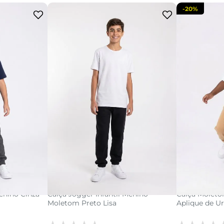
-
20%
8
10
12
14
16
acola
adicionar a sacola
adi
Menino Cinza
Calça Jogger Infantil Menino
Calça Moleto
Moletom Preto Lisa
Aplique de U