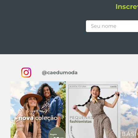
Inscre
@caedumoda