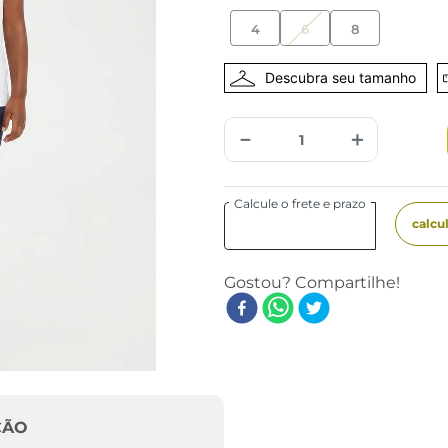
4
6
8
－
＋
ÇÃO