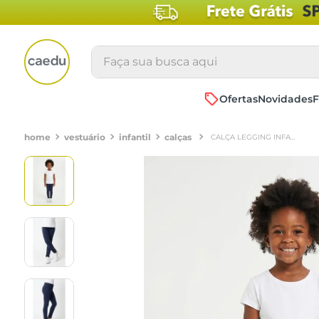
Faça sua busca aqui
Ofertas
Novidades
F
vestuário
infantil
calças
CALÇA LEGGING INFANTIL MENINA AZUL MARINHO POÁ