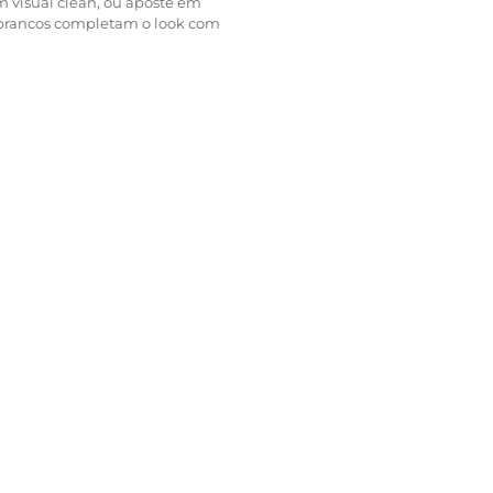
 visual clean, ou aposte em
s brancos completam o look com