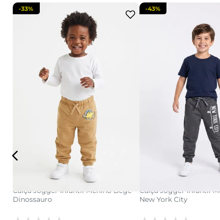
-
33%
-
43%
1
2
3
4
6
adicionar a sacola
adicionar a s
Calça Jogger Infantil Menino Bege
Calça Jogger Infantil 
Dinossauro
New York City