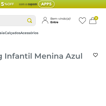
0
Bem-vindo(a)!
Entre
aia
Calçados
Acessórios
 Infantil Menina Azul