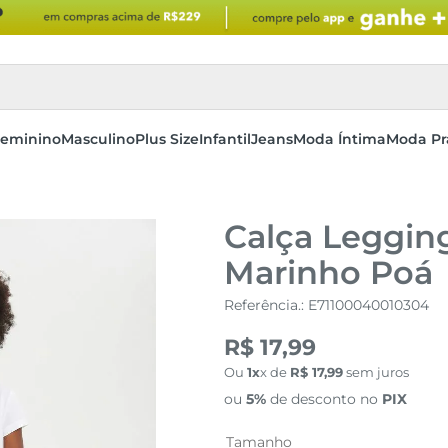
eminino
Masculino
Plus Size
Infantil
Jeans
Moda Íntima
Moda Pr
Calça Legging
Marinho Poá
Referência.
:
E71100040010304
R$ 17,99
Ou
1
x de
R$
17
,
99
sem juros
ou
5%
de desconto no
PIX
Tamanho