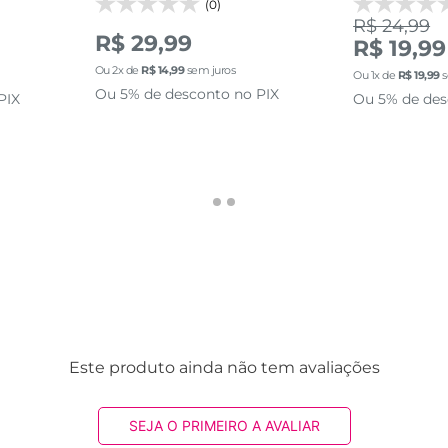
(0)
R$ 24,99
R$ 29,99
R$ 19,99
Ou
2
x de
R$
14
,
99
sem juros
Ou
1
x de
R$
19
,
99
s
Ou 5% de desconto no PIX
PIX
Ou 5% de des
Este produto ainda não tem avaliações
SEJA O PRIMEIRO A AVALIAR