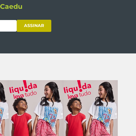
s Caedu
ASSINAR