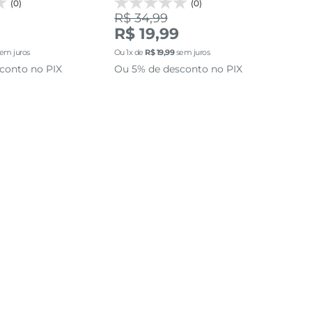
(0)
(0)
R$ 34,99
R$
R$ 19,99
Ou
3
em juros
Ou
1
x de
R$
19
,
99
sem juros
Ou 
conto no PIX
Ou 5% de desconto no PIX