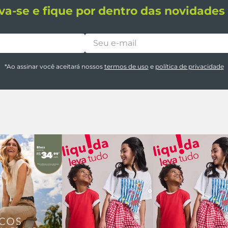
va-se e fique por dentro das novidade
*Ao assinar você aceitará nossos
termos de uso
e
política de privacidade