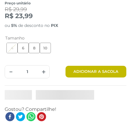
Preço unitário
R$ 29,99
R$ 23,99
ou
5%
de desconto no
PIX
Tamanho
4
6
8
10
Tabela de Medidas
－
＋
ADICIONAR A SACOLA