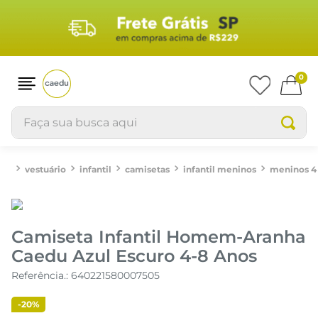
0
Faça sua busca aqui
vestuário
infantil
camisetas
CAMISETA INFANTIL HOMEM-ARANHA CAEDU AZUL ESCURO 4-8 ANOS
Camiseta Infantil Homem-Aranha
Caedu Azul Escuro 4-8 Anos
Referência.
:
640221580007505
-
20%