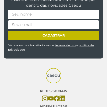
Inscreva-se em nossa newsletter e fique por
dentro das novidades Caedu
CADASTRAR
*Ao assinar você aceitará nossos
termos de uso
e
política de
privacidade
Utilizamos cookies para personalizar conteúdo e anúncios,
fornecer recursos de mídia social e analisar nosso tráfego.
Também compartilhamos informações sobre o uso do nosso
site com nossos parceiros de mídia social, publicidade e
análise. Ao clicar em Continuar, você concorda com o uso de
cookies e nossa
Política de Privacidade
REDES SOCIAIS
Concordar e fechar