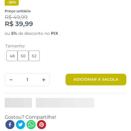
-
20%
Preço unitário
R$ 49,99
R$ 39,99
ou
5%
de desconto no
PIX
Tamanho
48
50
52
Tabela de Medidas
－
＋
ADICIONAR A SACOLA