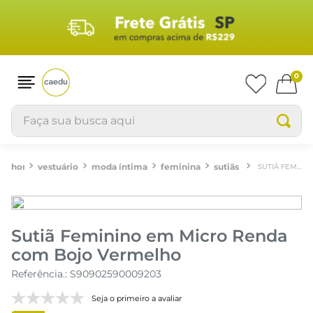
0
Faça sua busca aqui
vestuário
moda íntima
feminina
sutiãs
SUTIÃ FEMININO EM MICRO RENDA COM BOJO VERMELHO
Sutiã Feminino em Micro Renda
com Bojo Vermelho
Referência.
:
S90902590009203
Seja o primeiro a avaliar