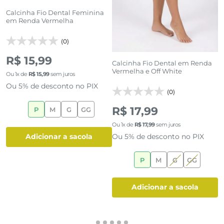
Calcinha Fio Dental Feminina
K
em Renda Vermelha
F
(0)
R
R$ 15,99
Calcinha Fio Dental em Renda
Vermelha e Off White
Ou
1
x de
R$
15
,
99
sem juros
O
Ou 5% de desconto no PIX
O
(0)
R$ 17,99
P
M
G
GG
Ou
1
x de
R$
17
,
99
sem juros
Ou 5% de desconto no PIX
adicionar a sacola
P
M
G
GG
adicionar a sacola