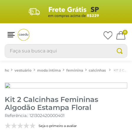
0
Faça sua busca aqui
vestuário
moda íntima
feminina
calcinhas
KIT 2 CALCINHAS FEMININAS ALGODÃO ESTAMPA FLORAL
Kit 2 Calcinhas Femininas
Algodão Estampa Floral
Referência.
:
121302420000401
Seja o primeiro a avaliar