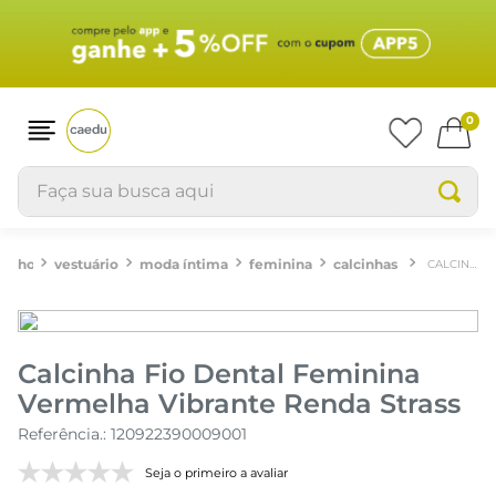
0
Faça sua busca aqui
vestuário
moda íntima
feminina
calcinhas
CALCINHA FIO DENTAL FEMININA VERMELHA VIBRANTE RENDA STRASS
Calcinha Fio Dental Feminina
Vermelha Vibrante Renda Strass
Referência.
:
120922390009001
Seja o primeiro a avaliar