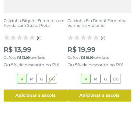
Calcinha Biquíni Feminina em
Calcinha Fio Dental Feminina
C
Renda com Strass Preta
Vermelha Vibrante
P
(0)
(0)
R
R$ 13,99
R$ 19,99
R
ge
Ou
1
x de
R$
13
,
99
sem juros
Ou
1
x de
R$
19
,
99
sem juros
O
Ou 5% de desconto no PIX
Ou 5% de desconto no PIX
O
P
M
G
GG
P
M
G
GG
adicionar a sacola
adicionar a sacola