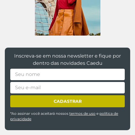
Inscreva-se em nossa newsletter e fique por
dentro das novidades Caedu
CADASTRAR
*Ao assinar você aceitará nossos
termos de uso
e
política de
privacidade