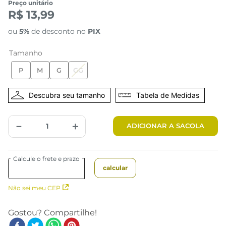
Preço unitário
R$ 13,99
ou
5%
de desconto no
PIX
Tamanho
P
M
G
GG
Tabela de Medidas
－
＋
ADICIONAR A SACOLA
Não sei meu CEP