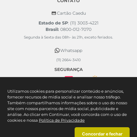
CONTATO
Cartão Caedu
Estado de SP
: (11) 3003-4221
Brasil:
0800-012-7070
Segunda à Sexta das 08h- às 21h, exceto feriados.
Whatsapp
(11) 2664-3410
SEGURANÇA
FORMAS DE PAGAMENTO
Utilizamos cookies para personalizar conteúdo e anúncios,
fornecer recursos de mídia social e analisar nosso tráfego.
Também compartilhamos informações sobre o uso do nosso
site com nossos parceiros de mídia social, publicidade e
análise. Ao clicar em Continuar, você concorda com o uso de
cookies e nossa
Política de Privacidade
Concordar e fechar
Caedu Comércio Varejista de Artigos do Vestuário SA. - Rodovia Castelo