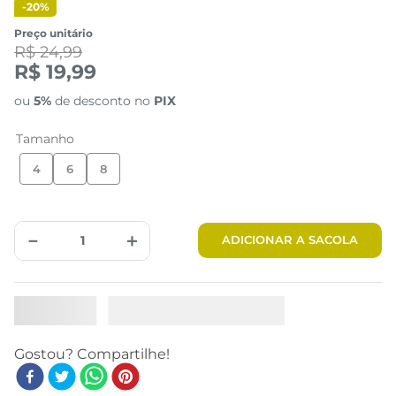
-
20%
Preço unitário
R$ 24,99
R$ 19,99
ou
5%
de desconto no
PIX
Tamanho
4
6
8
Tabela de Medidas
－
＋
ADICIONAR A SACOLA