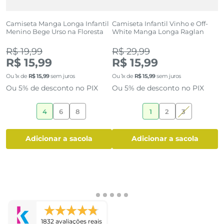
ul
Camiseta Manga Longa Infantil
Camiseta Infantil Vinho e Off-
C
Menino Bege Urso na Floresta
White Manga Longa Raglan
T
R$ 19,99
R$ 29,99
R
R$ 15,99
R$ 15,99
R
Ou
1
x de
R$
15
,
99
sem juros
Ou
1
x de
R$
15
,
99
sem juros
O
Ou 5% de desconto no PIX
Ou 5% de desconto no PIX
O
4
6
8
1
2
3
adicionar a sacola
adicionar a sacola