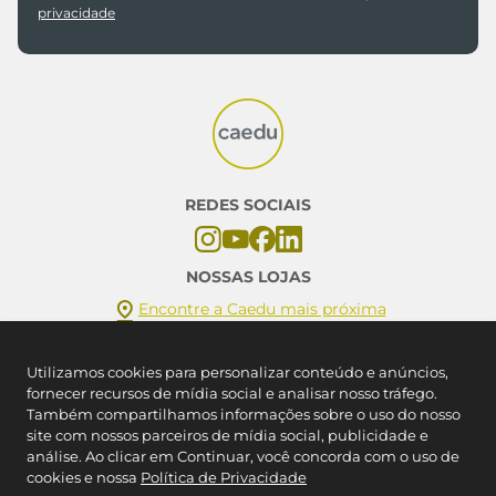
CADASTRAR
*Ao assinar você aceitará nossos
termos de uso
e
política de
privacidade
Utilizamos cookies para personalizar conteúdo e anúncios,
REDES SOCIAIS
fornecer recursos de mídia social e analisar nosso tráfego.
Também compartilhamos informações sobre o uso do nosso
site com nossos parceiros de mídia social, publicidade e
análise. Ao clicar em Continuar, você concorda com o uso de
NOSSAS LOJAS
cookies e nossa
Política de Privacidade