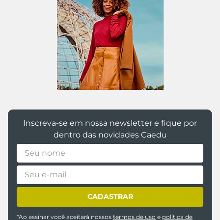
@caedumoda
Inscreva-se em nossa newsletter e fique por
dentro das novidades Caedu