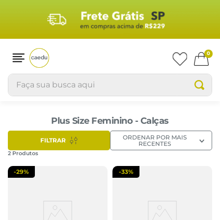
0
Faça sua busca aqui
Plus Size Feminino - Calças
ORDENAR POR
MAIS
FILTRAR
RECENTES
2
Produtos
-
29%
-
33%