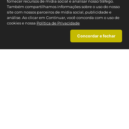
NOSSAS LOJAS
fornecer recursos de mídia social e analisar nosso tráfego.
Também compartilhamos informações sobre o uso do nosso
Encontre a Caedu mais próxima
site com nossos parceiros de mídia social, publicidade e
análise. Ao clicar em Continuar, você concorda com o uso de
cookies e nossa
Política de Privacidade
MAPA DO SITE
+
Concordar e fechar
INSTITUCIONAL
+
CARTÃO CAEDU
+
TERMOS MAIS BUSCADOS
AJUDA
+
1
º
blusas
CONTATO
2
º
pijama
3
º
blusa feminina
Cartão Caedu
4
º
infantil
Estado de SP
: (11) 3003-4221
Brasil:
0800-012-7070
5
º
homem aranha
Segunda à Sexta das 08h- às 21h, exceto feriados.
6
º
moletons
7
º
masculino
Whatsapp