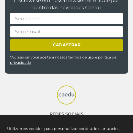
Inscreva-se em nossa newsletter e fique por
dentro das novidades Caedu
CADASTRAR
*Ao assinar você aceitará nossos
termos de uso
e
política de
privacidade
REDES SOCIAIS
Utilizamos cookies para personalizar conteúdo e anúncios,