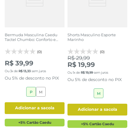
Bermuda Masculina Caedu
Shorts Masculino Esporte
Tactel Chumbo: Conforto e
Marinho
Estilo
(0)
(0)
R$ 29,99
R$ 39,99
R$ 19,99
Ou
3
x de
R$
13
,
33
sem juros
Ou
1
x de
R$
19
,
99
sem juros
Ou 5% de desconto no PIX
Ou 5% de desconto no PIX
P
M
M
adicionar a sacola
adicionar a sacola
+5% Cartão Caedu
+5% Cartão Caedu