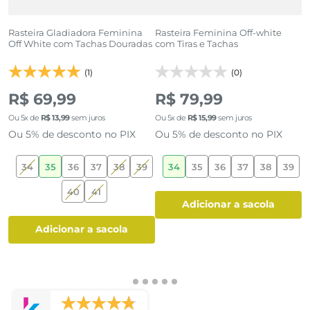
Rasteira Gladiadora Feminina
Rasteira Feminina Off-white
R
Off White com Tachas Douradas
com Tiras e Tachas
C
(1)
(0)
R
R$ 69,99
R$ 79,99
Ou
5
x de
R$
13
,
99
sem juros
Ou
5
x de
R$
15
,
99
sem juros
O
Ou 5% de desconto no PIX
Ou 5% de desconto no PIX
O
34
35
36
37
38
39
34
35
36
37
38
39
9
40
41
adicionar a sacola
adicionar a sacola