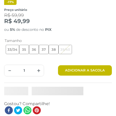
-
17%
Preço unitário
R$ 59,99
R$ 49,99
ou
5%
de desconto no
PIX
Tamanho
33/34
35
36
37
38
39/40
Tabela de Medidas
－
＋
ADICIONAR A SACOLA