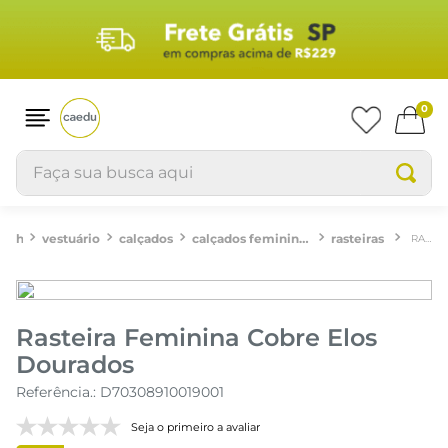
0
Faça sua busca aqui
vestuário
calçados
calçados femininos
rasteiras
RASTEIRA FEMININA COBRE ELOS DOURADOS
Rasteira Feminina Cobre Elos
Dourados
Referência.
:
D70308910019001
Seja o primeiro a avaliar