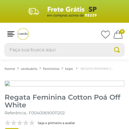
0
Faça sua busca aqui
vestuário
feminino
tops
REGATA FEMININA COTTON POÁ OFF WHITE
Regata Feminina Cotton Poá Off
White
Referência.
:
F00400690011202
Seja o primeiro a avaliar