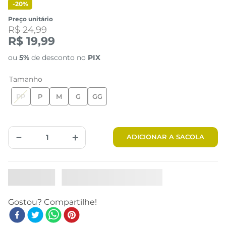
-
20%
Preço unitário
R$ 24,99
R$ 19,99
ou
5%
de desconto no
PIX
Tamanho
PP
P
M
G
GG
－
＋
ADICIONAR A SACOLA