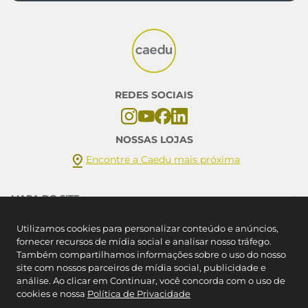
CADASTRAR
*Ao assinar você aceitará nossos
termos de uso
e
política de
privacidade
REDES SOCIAIS
Utilizamos cookies para personalizar conteúdo e anúncios,
fornecer recursos de mídia social e analisar nosso tráfego.
NOSSAS LOJAS
Também compartilhamos informações sobre o uso do nosso
site com nossos parceiros de mídia social, publicidade e
Encontre a Caedu mais próxima
análise. Ao clicar em Continuar, você concorda com o uso de
cookies e nossa
Política de Privacidade