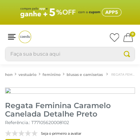
0
Faça sua busca aqui
vestuário
feminino
blusas e camisetas
REGATA FEMININA CARAMELO CANELADA DETALHE PRETO
Regata Feminina Caramelo
Canelada Detalhe Preto
Referência.
:
T77105620008102
Seja o primeiro a avaliar