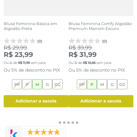
e
Blusa Feminina Básica em
Blusa Feminina Comfy Algodão
R
Algodão Preta
Premium Marrom Escuro
C
(0)
(0)
R$ 29,99
R$ 39,99
R
R$ 23,99
R$ 31,99
R
Ou
2
x de
R$
11
,
99
sem juros
Ou
3
x de
R$
10
,
66
sem juros
O
Ou 5% de desconto no PIX
Ou 5% de desconto no PIX
O
PP
P
M
G
GG
PP
P
M
G
GG
adicionar a sacola
adicionar a sacola