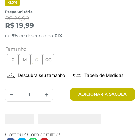
-
20%
Preço unitário
R$ 24,99
R$ 19,99
ou
5%
de desconto no
PIX
Tamanho
P
M
G
GG
Tabela de Medidas
－
＋
ADICIONAR A SACOLA