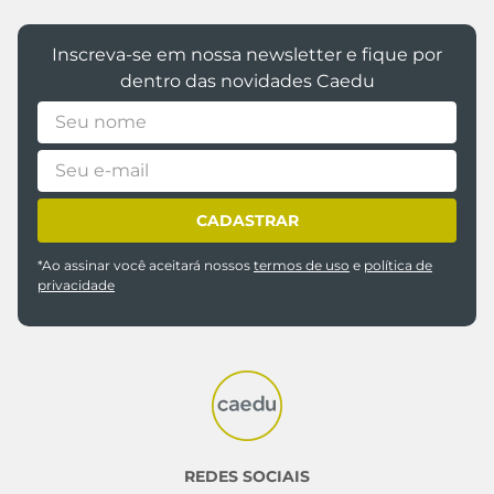
Inscreva-se em nossa newsletter e fique por
dentro das novidades Caedu
CADASTRAR
*Ao assinar você aceitará nossos
termos de uso
e
política de
privacidade
REDES SOCIAIS