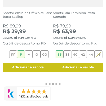
Shorts Feminino Off White Laise
Shorts Saia Feminino Preto
S
Barra Scallop
Stonado
e
R$ 89,99
R$ 79,99
R
R$ 29,99
R$ 63,99
Ou
2
x de
R$
14
,
99
sem juros
Ou
5
x de
R$
12
,
79
sem juros
O
Ou 5% de desconto no PIX
Ou 5% de desconto no PIX
O
PP
P
M
G
GG
36
38
40
42
44
46
adicionar a sacola
adicionar a sacola
1832 avaliações reais