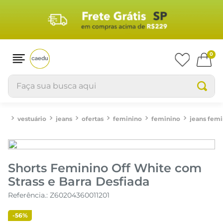
0
Faça sua busca aqui
vestuário
feminino
shorts e bermudas
SHORTS FEMININO OFF WHITE COM STRASS E BARRA DESFIADA
Shorts Feminino Off White com
Strass e Barra Desfiada
Referência.
:
Z60204360011201
-
56%