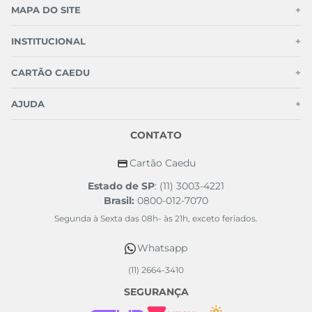
Concordar e fechar
MAPA DO SITE
+
INSTITUCIONAL
+
TERMOS MAIS BUSCADOS
CARTÃO CAEDU
+
1
º
blusas
2
º
pijama
AJUDA
+
3
º
blusa feminina
CONTATO
4
º
infantil
Cartão Caedu
5
º
homem aranha
Estado de SP
: (11) 3003-4221
6
º
moletons
Brasil:
0800-012-7070
7
º
masculino
Segunda à Sexta das 08h- às 21h, exceto feriados.
8
º
pijama feminino
Whatsapp
9
º
feminino
10
º
jaqueta
(11) 2664-3410
SEGURANÇA