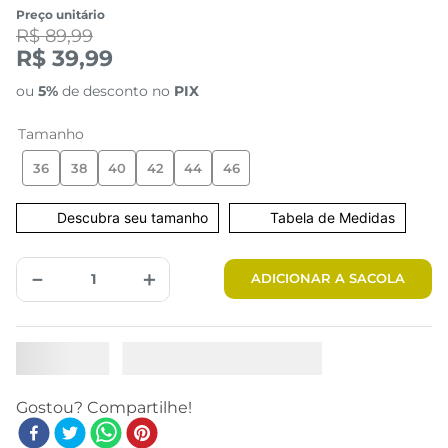
Preço unitário
R$ 89,99
R$ 39,99
ou
5%
de desconto no
PIX
Tamanho
36
38
40
42
44
46
Tabela de Medidas
－
＋
ADICIONAR A SACOLA