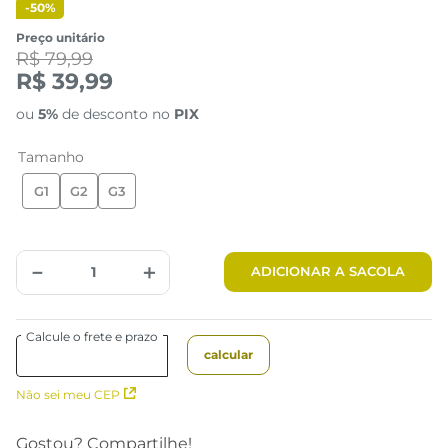
-
50%
Preço unitário
R$ 79,99
R$ 39,99
ou
5%
de desconto no
PIX
Tamanho
G1
G2
G3
Tabela de Medidas
－
＋
ADICIONAR A SACOLA
Não sei meu CEP