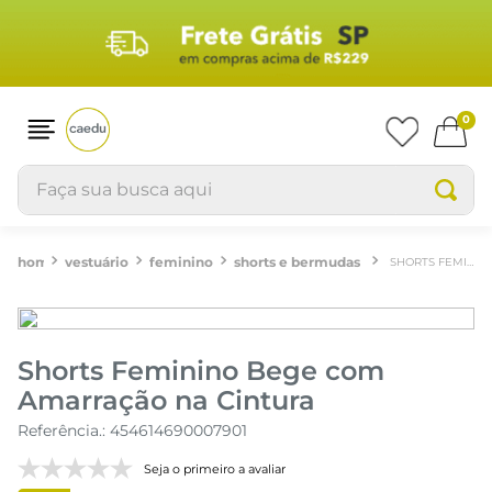
0
Faça sua busca aqui
vestuário
feminino
shorts e bermudas
SHORTS FEMININO BEGE COM AMARRAÇÃO NA CINTURA
Shorts Feminino Bege com
Amarração na Cintura
Referência.
:
454614690007901
Seja o primeiro a avaliar