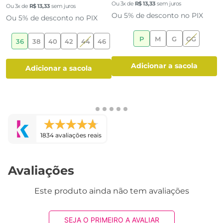
Shorts Feminino Off-White Sarja
Shorts Biker Cós Alto Feminino
S
Cós Alto Faixa
Marrom Escuro
M
R$ 99,99
R$ 39,99
R$ 39,99
Ou
3
x de
R$
13
,
33
sem juros
O
Ou
3
x de
R$
13
,
33
sem juros
Ou 5% de desconto no PIX
O
Ou 5% de desconto no PIX
P
M
G
GG
6
36
38
40
42
44
46
adicionar a sacola
adicionar a sacola