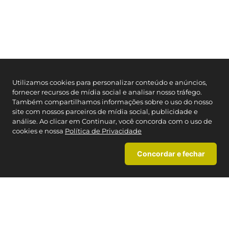
Utilizamos cookies para personalizar conteúdo e anúncios,
fornecer recursos de mídia social e analisar nosso tráfego.
Também compartilhamos informações sobre o uso do nosso
site com nossos parceiros de mídia social, publicidade e
análise. Ao clicar em Continuar, você concorda com o uso de
cookies e nossa
Política de Privacidade
Concordar e fechar
Faça sua busca aqui
0