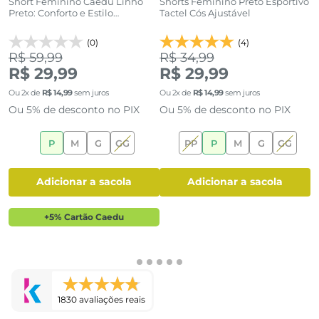
Short Feminino Caedu Linho
Shorts Feminino Preto Esportivo
S
Preto: Conforto e Estilo
Tactel Cós Ajustável
A
Atemporal
(0)
(4)
R$ 59,99
R$ 34,99
R
R$ 29,99
R$ 29,99
Ou
2
x de
R$
14
,
99
sem juros
Ou
2
x de
R$
14
,
99
sem juros
O
Ou 5% de desconto no PIX
Ou 5% de desconto no PIX
O
P
M
G
GG
PP
P
M
G
GG
adicionar a sacola
adicionar a sacola
+5% Cartão Caedu
1830 avaliações reais