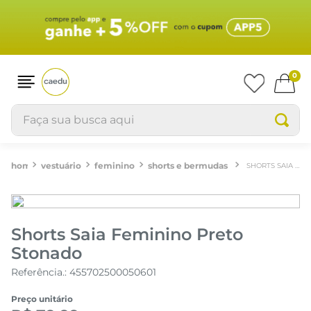
0
Faça sua busca aqui
vestuário
feminino
shorts e bermudas
SHORTS SAIA FEMININO PRETO STONADO
Shorts Saia Feminino Preto
Stonado
Referência.
:
455702500050601
Preço unitário