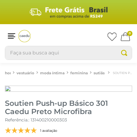
0
Faça sua busca aqui
vestuário
moda íntima
feminina
sutiãs
SOUTIEN PUSH-UP BÁSICO 301 CAEDU PRETO MICROFIBRA
Soutien Push-up Básico 301
Caedu Preto Microfibra
Referência.
:
131400210000303
1 avaliação