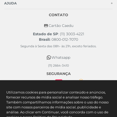
AJUDA
+
CONTATO
Cartão Caedu
Estado de SP
: (11) 3003-4221
Brasil:
0800-012-7070
Segunda à Sexta das 08h- às 21h, exceto feriados.
Whatsapp
(11) 2664-3410
SEGURANÇA
FORMAS DE PAGAMENTO
Utilizamos cookies para personalizar conteúdo e anúncios,
fornecer recursos de mídia social e analisar nosso tráfego.
Também compartilhamos informações sobre o uso do nosso
site com nossos parceiros de mídia social, publicidade e
análise. Ao clicar em Continuar, você concorda com o uso de