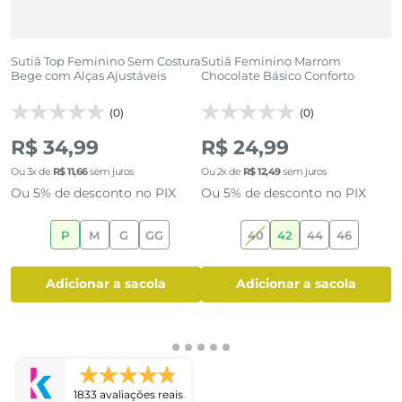
co
Sutiã Top Feminino Sem Costura
Sutiã Feminino Marrom
S
Bege com Alças Ajustáveis
Chocolate Básico Conforto
T
(0)
(0)
R$ 34,99
R$ 24,99
Ou
3
x de
R$
11
,
66
sem juros
Ou
2
x de
R$
12
,
49
sem juros
O
Ou 5% de desconto no PIX
Ou 5% de desconto no PIX
O
P
M
G
GG
40
42
44
46
adicionar a sacola
adicionar a sacola
1833 avaliações reais