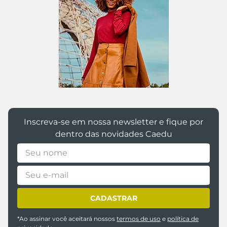
Inscreva-se em nossa newsletter e fique por
dentro das novidades Caedu
CADASTRAR
*Ao assinar você aceitará nossos
termos de uso
e
política de