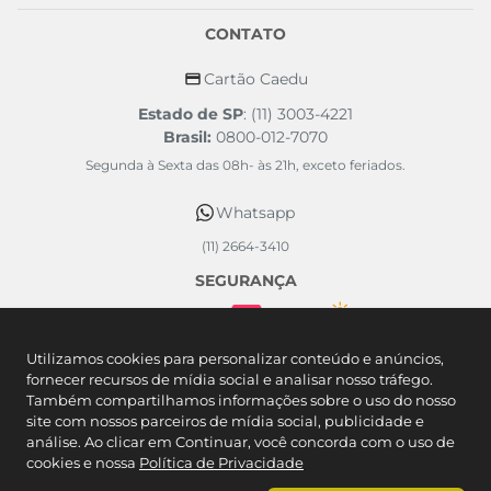
CONTATO
Cartão Caedu
Estado de SP
: (11) 3003-4221
Brasil:
0800-012-7070
Segunda à Sexta das 08h- às 21h, exceto feriados.
Whatsapp
(11) 2664-3410
SEGURANÇA
FORMAS DE PAGAMENTO
Utilizamos cookies para personalizar conteúdo e anúncios,
fornecer recursos de mídia social e analisar nosso tráfego.
Também compartilhamos informações sobre o uso do nosso
site com nossos parceiros de mídia social, publicidade e
análise. Ao clicar em Continuar, você concorda com o uso de
cookies e nossa
Política de Privacidade