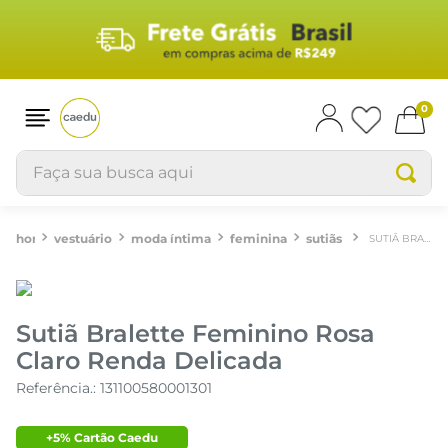
0
Faça sua busca aqui
vestuário
moda íntima
feminina
sutiãs
SUTIÃ BRALETTE FEMININO ROSA CLARO RENDA DELICADA
Sutiã Bralette Feminino Rosa
Claro Renda Delicada
Referência.
:
131100580001301
+5% Cartão Caedu