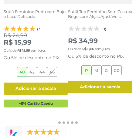
o
Sutiã Feminino Preto com Bojo
Sutiã Top Feminino Sem Costura
S
e Laço Delicado
Bege com Alças Ajustáveis
C
(3)
(0)
R$ 24,99
R$ 34,99
R$ 15,99
Ou
3
x de
R$
11
,
66
sem juros
O
Ou
1
x de
R$
15
,
99
sem juros
Ou 5% de desconto no PIX
O
Ou 5% de desconto no PIX
P
M
G
GG
40
42
44
46
adicionar a sacola
adicionar a sacola
+5% Cartão Caedu