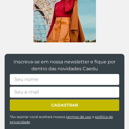
Inscreva-se em nossa newsletter e fique por
dentro das novidades Caedu
CADASTRAR
*Ao assinar você aceitará nossos
termos de uso
e
política de
privacidade