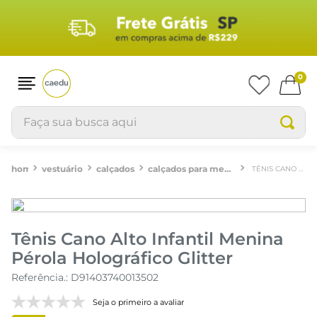
0
Faça sua busca aqui
vestuário
calçados
calçados para meninas
TÊNIS CANO ALTO INFANTIL MENINA PÉROLA HOLOGRÁFICO GLITTER
Tênis Cano Alto Infantil Menina
Pérola Holográfico Glitter
Referência.
:
D91403740013502
Seja o primeiro a avaliar