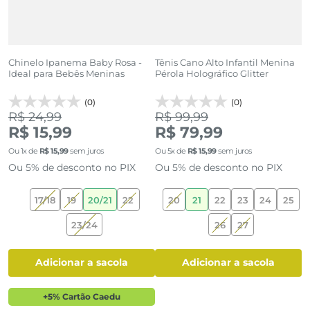
Chinelo Ipanema Baby Rosa -
Tênis Cano Alto Infantil Menina
T
Ideal para Bebês Meninas
Pérola Holográfico Glitter
Es
(0)
(0)
R$ 24,99
R$ 99,99
R
R$ 15,99
R$ 79,99
R
Ou
1
x de
R$
15
,
99
sem juros
Ou
5
x de
R$
15
,
99
sem juros
O
Ou 5% de desconto no PIX
Ou 5% de desconto no PIX
O
17/18
19
20/21
22
20
21
22
23
24
25
23/24
26
27
adicionar a sacola
adicionar a sacola
+5% Cartão Caedu