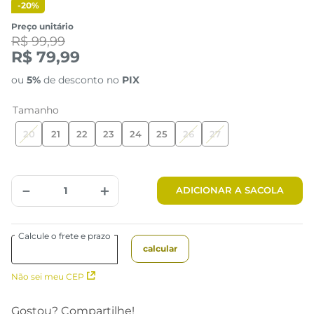
-
20%
Preço unitário
R$ 99,99
R$ 79,99
ou
5%
de desconto no
PIX
Tamanho
20
21
22
23
24
25
26
27
－
＋
ADICIONAR A SACOLA
Não sei meu CEP