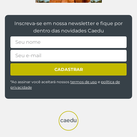
Inscreva-se em nossa newsletter e fique por
dentro das novidades Caedu
CADASTRAR
*Ao assinar você aceitará nossos
termos de uso
e
política de
privacidade