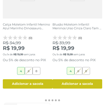
Calça Moletom Infantil Menino
Blusão Moletom Infantil
M
Azul Marinho Dinossauro
Meninos Urso Cinza Claro Tam 4
V
Skatista
a 8
H
(0)
(0)
R$ 34,99
R$ 39,99
R
R$ 19,99
R$ 19,99
Ou
1
x de
R$
19
,
99
sem juros
Ou
1
x de
R$
19
,
99
sem juros
O
Ou 5% de desconto no PIX
Ou 5% de desconto no PIX
O
4
6
8
4
6
8
adicionar a sacola
adicionar a sacola