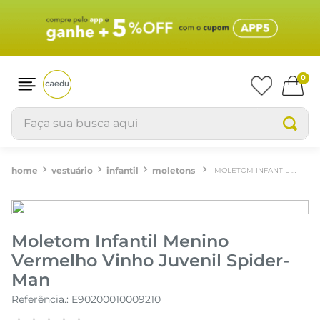
0
Faça sua busca aqui
vestuário
infantil
moletons
MOLETOM INFANTIL MENINO VERMELHO VINHO JUVENIL SPIDER-MAN
Moletom Infantil Menino
Vermelho Vinho Juvenil Spider-
Man
Referência.
:
E90200010009210