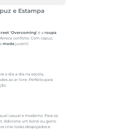
apuz e Estampa
reet 'Overcoming'
é a
roupa
 oferece conforto. Com capuz,
 a
moda
juvenil.
ra o dia a dia na escola,
s ao ar livre. Perfeito para
ção.
ual casual e moderno. Para os
et. Adicione um boné ou gorro
a criar looks despojados e