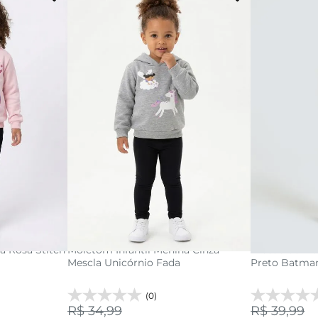
10
1
2
3
4
acola
adicionar a sacola
adi
a Rosa Stitch
Moletom Infantil Menina Cinza
Blusão de Mo
Mescla Unicórnio Fada
Preto Batman
(0)
R$ 34,99
R$ 39,99