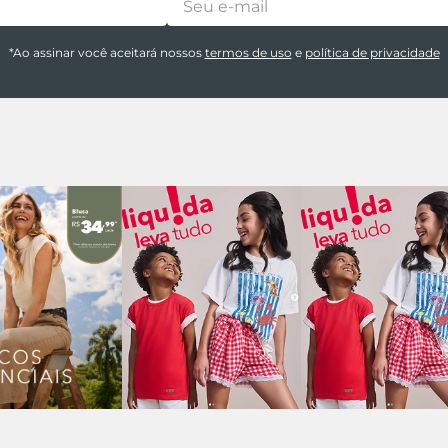
*Ao assinar você aceitará nossos
termos de uso
e
política de privacidade