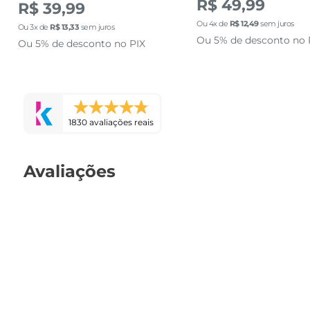
R$ 49,99
R$ 39,99
Ou
4
x de
R$
12
,
49
sem juros
Ou
3
x de
R$
13
,
33
sem juros
Ou 5% de desconto no 
Ou 5% de desconto no PIX
1830 avaliações reais
Avaliações