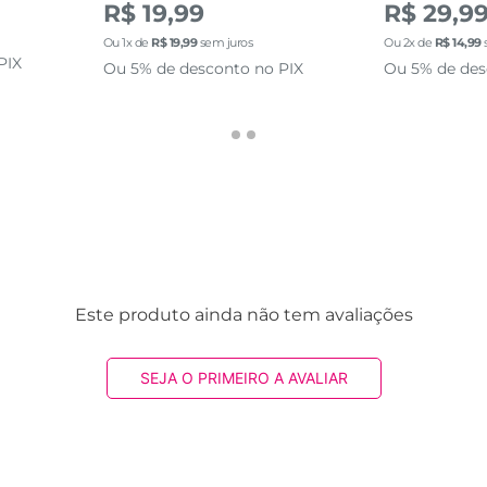
R$ 19,99
R$ 29,9
Ou
1
x de
R$
19
,
99
sem juros
Ou
2
x de
R$
14
,
99
PIX
Ou 5% de desconto no PIX
Ou 5% de des
Este produto ainda não tem avaliações
SEJA O PRIMEIRO A AVALIAR