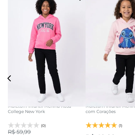
10
12
14
16
4
6
8
adicionar a sacola
adicionar a s
Moletom Infantil Menina Rosa
Moletom Infantil Menin
College New York
com Corações
(0)
(1)
R$ 59,99