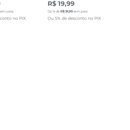
R$
9
R$ 19,99
Ou
3
sem juros
Ou
1
x de
R$
19
,
99
sem juros
Ou 
conto no PIX
Ou 5% de desconto no PIX