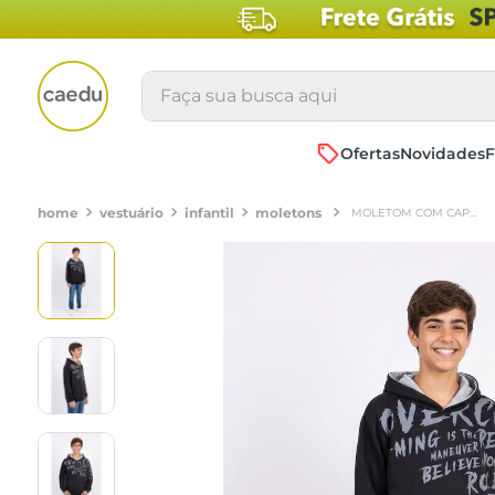
Faça sua busca aqui
Ofertas
Novidades
F
vestuário
infantil
moletons
MOLETOM COM CAPUZ JUVENIL PRETO ESTAMPA 'OVERCOMING'