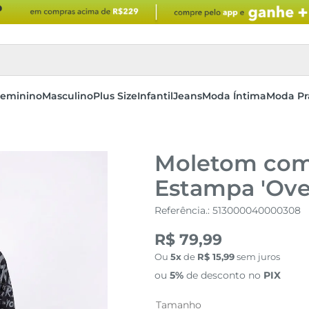
eminino
Masculino
Plus Size
Infantil
Jeans
Moda Íntima
Moda Pr
Moletom com 
Estampa 'Ov
Referência.
:
513000040000308
R$ 79,99
Ou
5
de
R$
15
,
99
sem juros
ou
5%
de desconto no
PIX
Tamanho