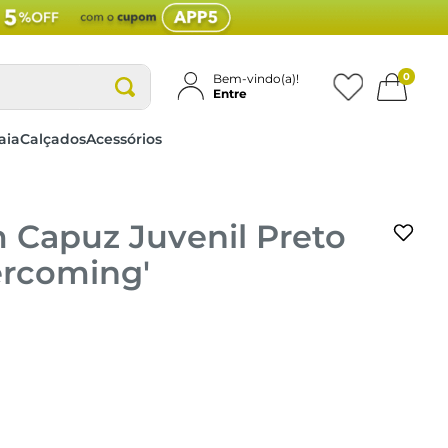
0
Bem-vindo(a)!
Entre
aia
Calçados
Acessórios
Capuz Juvenil Preto
ercoming'