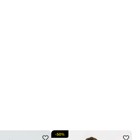
-
50%