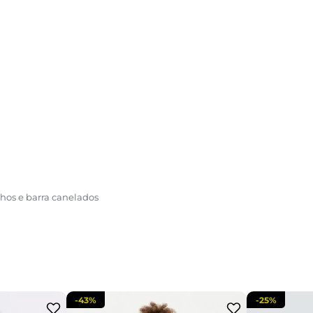
hos e barra canelados
-
43%
-
25%