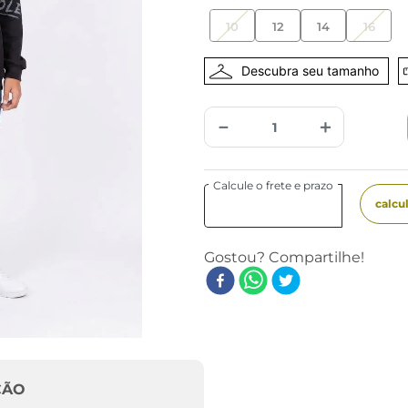
10
12
14
16
－
＋
ÇÃO