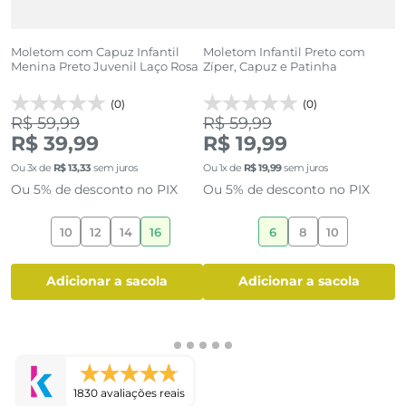
Moletom com Capuz Infantil
Moletom Infantil Preto com
M
Menina Preto Juvenil Laço Rosa
Zíper, Capuz e Patinha
C
(0)
(0)
R$ 59,99
R$ 59,99
R
R$ 39,99
R$ 19,99
Ou
3
x de
R$
13
,
33
sem juros
Ou
1
x de
R$
19
,
99
sem juros
O
Ou 5% de desconto no PIX
Ou 5% de desconto no PIX
O
10
12
14
16
6
8
10
adicionar a sacola
adicionar a sacola
1830 avaliações reais