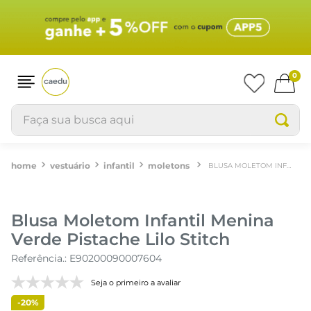
0
Faça sua busca aqui
vestuário
infantil
moletons
BLUSA MOLETOM INFANTIL MENINA VERDE PISTACHE LILO STITCH
Blusa Moletom Infantil Menina
Verde Pistache Lilo Stitch
Referência.
:
E90200090007604
Seja o primeiro a avaliar
-
20%