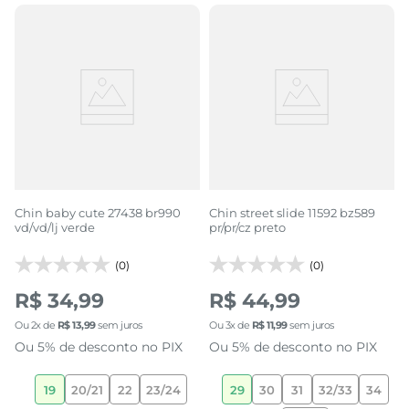
Chin baby cute 27438 br990
Chin street slide 11592 bz589
vd/vd/lj verde
pr/pr/cz preto
(0)
(0)
R$ 34,99
R$ 44,99
Ou
2
x de
R$
13
,
99
sem juros
Ou
3
x de
R$
11
,
99
sem juros
Ou 5% de desconto no PIX
Ou 5% de desconto no PIX
19
20/21
22
23/24
29
30
31
32/33
34