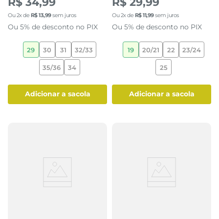
R$ 34,99
R$ 29,99
Ou
2
x de
R$
13
,
99
sem juros
Ou
2
x de
R$
11
,
99
sem juros
Ou 5% de desconto no PIX
Ou 5% de desconto no PIX
29
30
31
32/33
19
20/21
22
23/24
35/36
34
25
adicionar a sacola
adicionar a sacola