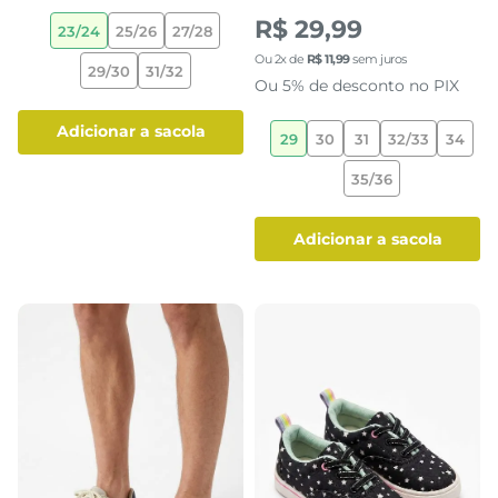
R$ 29,99
23/24
25/26
27/28
Ou
2
x de
R$
11
,
99
sem juros
29/30
31/32
Ou 5% de desconto no PIX
adicionar a sacola
29
30
31
32/33
34
35/36
adicionar a sacola