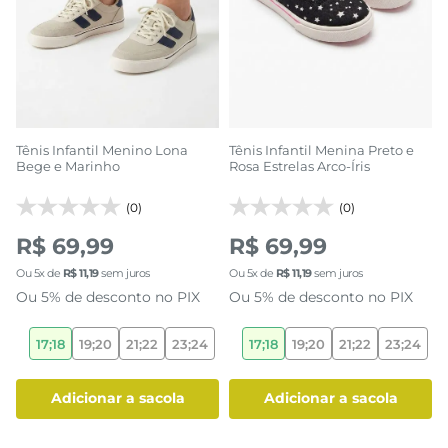
Tênis Infantil Menino Lona
Tênis Infantil Menina Preto e
Bege e Marinho
Rosa Estrelas Arco-Íris
(0)
(0)
R$ 69,99
R$ 69,99
Ou
5
x de
R$
11
,
19
sem juros
Ou
5
x de
R$
11
,
19
sem juros
Ou 5% de desconto no PIX
Ou 5% de desconto no PIX
17;18
19;20
21;22
23;24
17;18
19;20
21;22
23;24
adicionar a sacola
adicionar a sacola