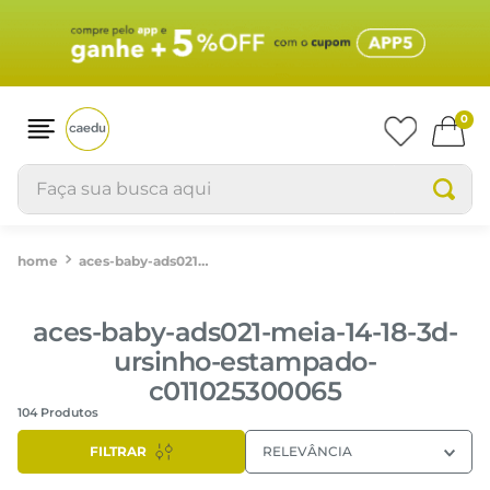
0
Faça sua busca aqui
aces-baby-ads021-meia-14-18-3d-ursinho-estampado-c011025300065
aces-baby-ads021-meia-14-18-3d-
ursinho-estampado-
c011025300065
104
Produtos
FILTRAR
RELEVÂNCIA