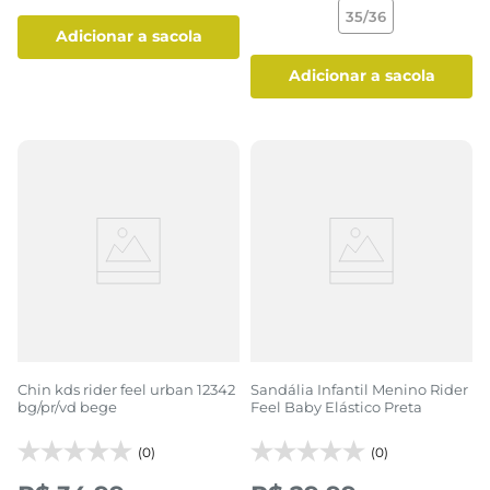
35/36
adicionar a sacola
adicionar a sacola
Chin kds rider feel urban 12342
Sandália Infantil Menino Rider
bg/pr/vd bege
Feel Baby Elástico Preta
(0)
(0)