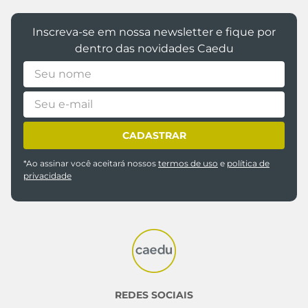
Inscreva-se em nossa newsletter e fique por
dentro das novidades Caedu
CADASTRAR
*Ao assinar você aceitará nossos
termos de uso
e
política de
privacidade
REDES SOCIAIS