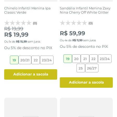
Chinelo Infantil Menina Ipa
Sandália Infantil Menina Zaxy
Classic Verde
Nina Cherry Off White Glitter
(0)
(0)
R$ 19,99
R$ 59,99
R$ 19,99
Ou
4
x de
R$
11
,
99
sem juros
Ou
1
x de
R$
15
,
99
sem juros
Ou 5% de desconto no PIX
Ou 5% de desconto no PIX
19
20
21
22
23/24
19
20/21
22
23/24
25
26/27
adicionar a sacola
adicionar a sacola