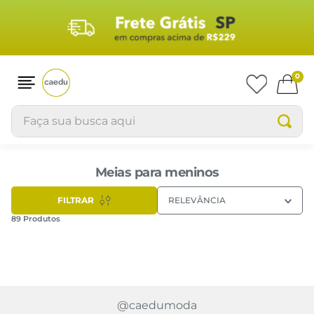
0
Faça sua busca aqui
Meias para meninos
FILTRAR
RELEVÂNCIA
89
Produtos
Kit 2 Pares Meias Infantis
Kit 2 Meias Infantis Cano Médio
Menino Cano Médio Batman
Batman 30-33