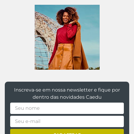
R$ 17,99
R$ 17,99
Ou
1
x de
R$
17
,
99
sem juros
Ou
1
x de
R$
17
,
99
sem juros
Ou 5% de desconto no PIX
Ou 5% de desconto no PIX
24 AO 29
30 AO 33
adicionar a sacola
adicionar a sacola
Kit 3 Meias Infantis Menino
Kit 2 Pares Meias Infantis
Skater Estampadas 30-33
Algodão Cachorrinho e
Patinhas
R$ 17,99
R$ 15,99
Ou
1
x de
R$
17
,
99
sem juros
Ou
1
x de
R$
15
,
99
sem juros
Ou 5% de desconto no PIX
Ou 5% de desconto no PIX