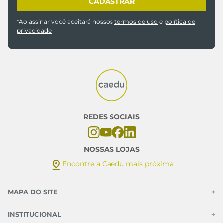
30 AO 33
14 AO 18
adicionar a sacola
adicionar a sacola
Kit Meias Infantis Algodão
Kit 3 Pares Meia Infantil
Astronauta
Menino Verde Estampa
Dinossauro
R$ 15,99
R$ 15,99
Ou
1
x de
R$
15
,
99
sem juros
Ou
1
x de
R$
15
,
99
sem juros
Ou 5% de desconto no PIX
Ou 5% de desconto no PIX
14 AO 18
14 AO 18
adicionar a sacola
adicionar a sacola