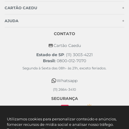
Kit 2 Meias Cano Médio Infantil
Kit 3 Pares Meias Infantis
Batman Cinza e Azul
Algodão Estampa Bichinhos
R$ 19,99
R$ 15,99
Ou
1
x de
R$
19
,
99
sem juros
Ou
1
x de
R$
15
,
99
sem juros
Ou 5% de desconto no PIX
Ou 5% de desconto no PIX
34 AO 39
14 AO 18
adicionar a sacola
adicionar a sacola
Utilizamos cookies para personalizar conteúdo e anúncios,
fornecer recursos de mídia social e analisar nosso tráfego.