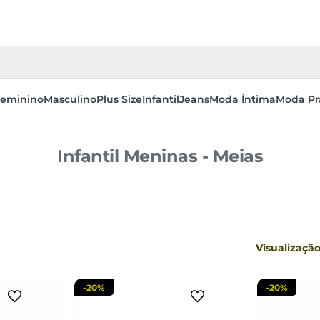
eminino
Masculino
Plus Size
Infantil
Jeans
Moda Íntima
Moda Pr
Infantil Meninas - Meias
3
30 AO 33
sacola
adicionar a sacola
adi
Visualizaçã
-
20%
-
20%