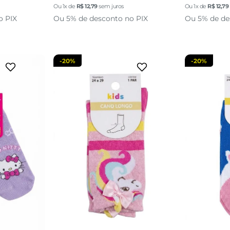
Ou
1
x de
R$
12
,
79
sem juros
Ou
1
x de
R$
12
,
79
sacola
adicionar a sacola
adi
o PIX
Ou 5% de desconto no PIX
Ou 5% de de
-
20%
-
20%