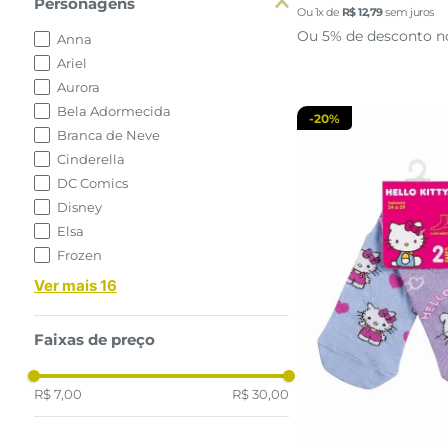
Personagens
Ou
1
x de
R$
12
,
79
sem juros
adicionar a 
Ou 5% de desconto n
Anna
Ariel
Aurora
Bela Adormecida
-
20%
Branca de Neve
Cinderella
DC Comics
Disney
Elsa
Frozen
Ver mais 16
Faixas de preço
R$ 7,00
R$ 30,00