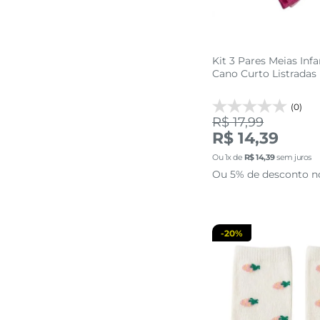
Kit 3 Pares Meias Inf
Cano Curto Listradas
(0)
R$ 17,99
14 AO 1
R$ 14,39
Ou
1
x de
R$
14
,
39
sem juros
adicionar a 
Ou 5% de desconto n
-
20%