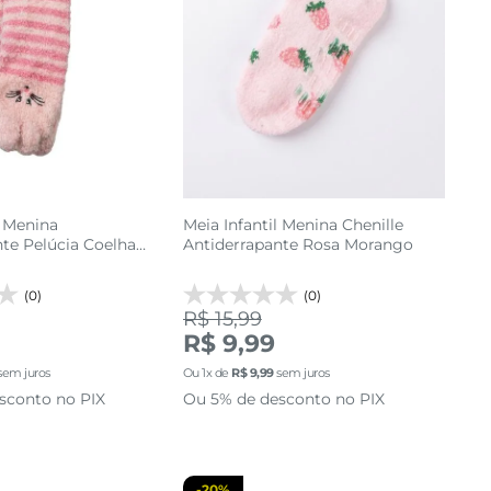
l Menina
Meia Infantil Menina Chenille
te Pelúcia Coelha
Antiderrapante Rosa Morango
(0)
(0)
R$ 15,99
30 AO 33
24 AO 29
R$ 9,99
sem juros
Ou
1
x de
R$
9
,
99
sem juros
cionar a sacola
adicionar a sacola
sconto no PIX
Ou 5% de desconto no PIX
-
20%