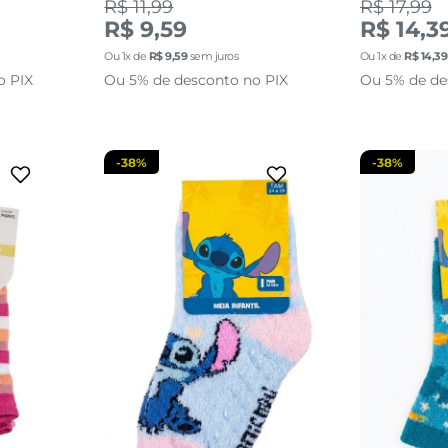
R$ 11,99
R$ 17,99
3
24 AO 29
R$ 9,59
R$ 14,3
Ou
1
x de
R$
9
,
59
sem juros
Ou
1
x de
R$
14
,
39
sacola
adicionar a sacola
adi
o PIX
Ou 5% de desconto no PIX
Ou 5% de de
-
38%
-
38%