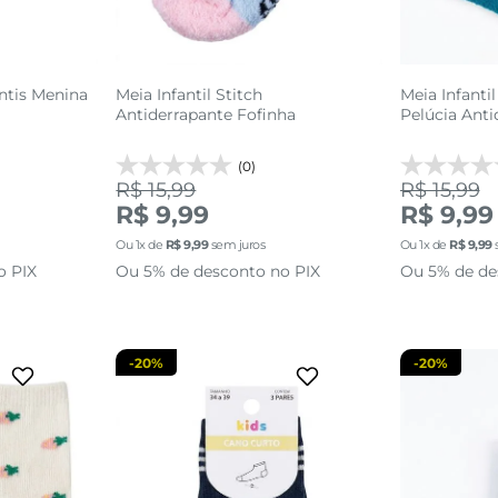
antis Menina
Meia Infantil Stitch
Meia Infantil
Antiderrapante Fofinha
Pelúcia Anti
(0)
R$ 15,99
R$ 15,99
8
34 AO 39
R$ 9,99
R$ 9,99
Ou
1
x de
R$
9
,
99
sem juros
Ou
1
x de
R$
9
,
99
sacola
adicionar a sacola
adi
o PIX
Ou 5% de desconto no PIX
Ou 5% de de
-
20%
-
20%