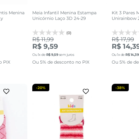
antis Menina
Meia Infantil Menina Estampa
Kit 3 Pares 
ty
Unicórnio Laço 3D 24-29
Unirainbow 
(0)
R$ 11,99
R$ 17,99
3
24 AO 29
R$ 9,59
R$ 14,3
Ou
1
x de
R$
9
,
59
sem juros
Ou
1
x de
R$
14
,
39
sacola
adicionar a sacola
adi
o PIX
Ou 5% de desconto no PIX
Ou 5% de de
-
20%
-
38%