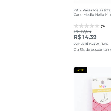
Kit 2 Pares Meias Inf
Cano Médio Hello Kit
(0)
R$ 17,99
19 AO 2
R$ 14,39
Ou
1
x de
R$
14
,
39
sem juros
adicionar a 
Ou 5% de desconto n
-
20%