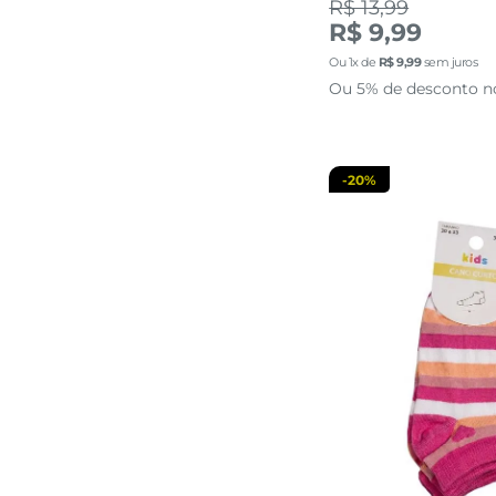
R$ 13,99
30 AO 3
R$ 9,99
Ou
1
x de
R$
9
,
99
sem juros
adicionar a 
Ou 5% de desconto n
-
20%