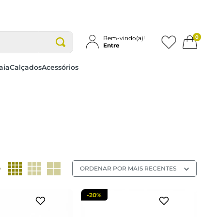
0
Bem-vindo(a)!
Entre
aia
Calçados
Acessórios
19 AO 23
24 AO 29
cionar a sacola
adicionar a sacola
o
ORDENAR POR
MAIS RECENTES
-
20%