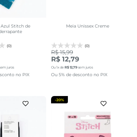
 Azul Stitch de
Meia Unissex Creme
derrapante
(0)
(0)
R$ 15,99
34 AO 39
24 AO 29
R$ 12,79
sem juros
Ou
1
x de
R$
12
,
79
sem juros
cionar a sacola
adicionar a sacola
sconto no PIX
Ou 5% de desconto no PIX
-
20%