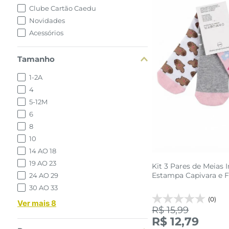
Clube Cartão Caedu
Novidades
Acessórios
Tamanho
1-2A
4
5-12M
6
8
10
14 AO 18
19 AO 23
Kit 3 Pares de Meias I
Estampa Capivara e F
24 AO 29
30 AO 33
(0)
Ver mais 8
R$ 15,99
24 AO 2
R$ 12,79