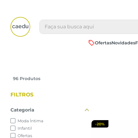
Faça sua busca aqui
Ofertas
Novidades
F
30 AO 3
96
Produtos
adicionar a 
FILTROS
Categoria
Moda Íntima
-
20%
Infantil
Ofertas