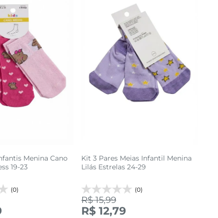
Infantis Menina Cano
Kit 3 Pares Meias Infantil Menina
ss 19-23
Lilás Estrelas 24-29
(0)
(0)
R$ 15,99
24 AO 29
24 AO 29
9
R$ 12,79