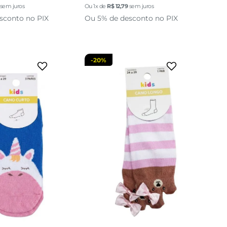
sem juros
Ou
1
x de
R$
12
,
79
sem juros
cionar a sacola
adicionar a sacola
sconto no PIX
Ou 5% de desconto no PIX
-
20%