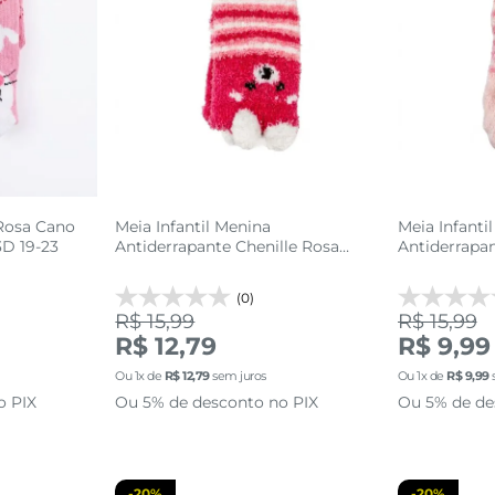
 Rosa Cano
Meia Infantil Menina
Meia Infanti
3D 19-23
Antiderrapante Chenille Rosa
Antiderrapan
Urso 3D
Rosa
(0)
R$ 15,99
R$ 15,99
3
24 AO 29
R$ 12,79
R$ 9,99
Ou
1
x de
R$
12
,
79
sem juros
Ou
1
x de
R$
9
,
99
sacola
adicionar a sacola
adi
o PIX
Ou 5% de desconto no PIX
Ou 5% de de
-
20%
-
20%