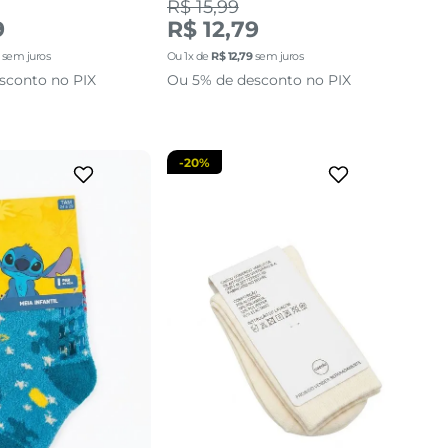
R$ 15,99
24 AO 29
14 AO 18
9
R$ 12,79
sem juros
Ou
1
x de
R$
12
,
79
sem juros
cionar a sacola
adicionar a sacola
sconto no PIX
Ou 5% de desconto no PIX
-
20%