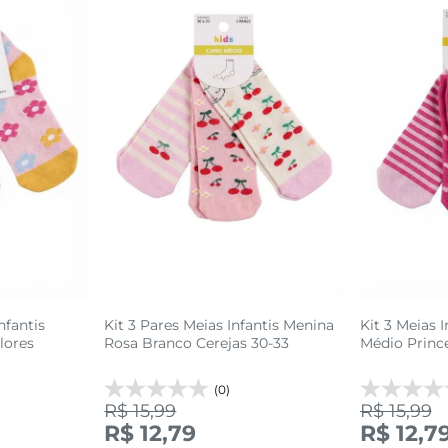
nfantis
Kit 3 Pares Meias Infantis Menina
Kit 3 Meias 
lores
Rosa Branco Cerejas 30-33
Médio Prince
(0)
R$ 15,99
R$ 15,99
9
24 AO 29
R$ 12,79
R$ 12,7