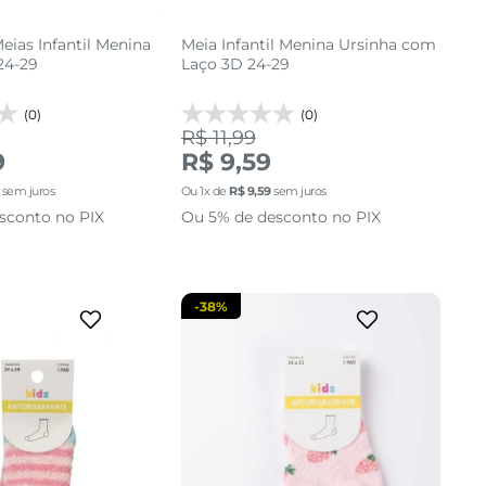
Meias Infantil Menina
Meia Infantil Menina Ursinha com
24-29
Laço 3D 24-29
(0)
(0)
R$ 11,99
24 AO 29
30 AO 33
9
R$ 9,59
sem juros
Ou
1
x de
R$
9
,
59
sem juros
cionar a sacola
adicionar a sacola
sconto no PIX
Ou 5% de desconto no PIX
-
38%