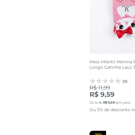
Meia Infantil Menina
Longo Gatinha Laço 
(0)
R$ 11,99
30 AO 3
R$ 9,59
Ou
1
x de
R$
9
,
59
sem juros
adicionar a 
Ou 5% de desconto n
-
29%