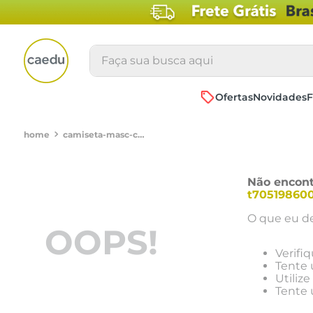
Faça sua busca aqui
Ofertas
Novidades
F
camiseta-masc-cas-cdm286-full-print-azul-azul-medio-t705198600019
Não encont
t70519860
O que eu de
OOPS!
Verifi
Tente 
Utiliz
Tente 