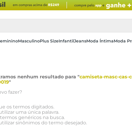
eminino
Masculino
Plus Size
Infantil
Jeans
Moda Íntima
Moda Pr
ramos nenhum resultado para "
camiseta-masc-cas-cd
0019
"
vo fazer?
que os termos digitados.
utilizar uma única palavra.
e termos genéricos na busca.
utilizar sinônimos do termo desejado.