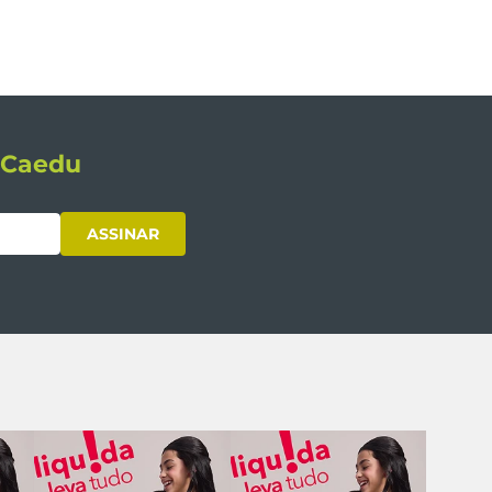
s Caedu
ASSINAR