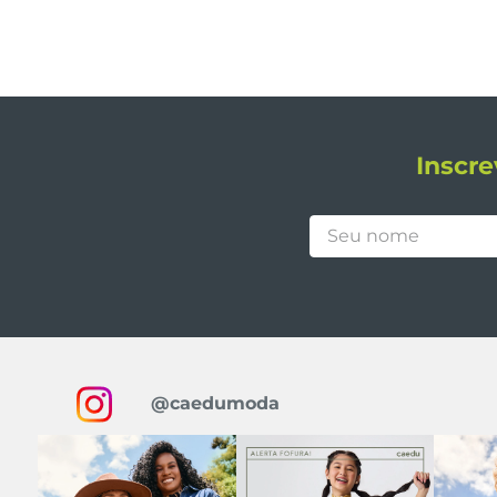
Inscre
@caedumoda