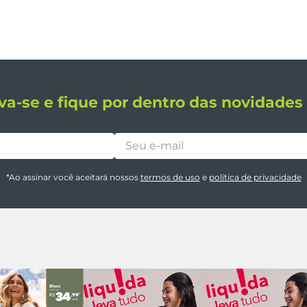
va-se e fique por dentro das novidade
*Ao assinar você aceitará nossos
termos de uso
e
política de privacidade