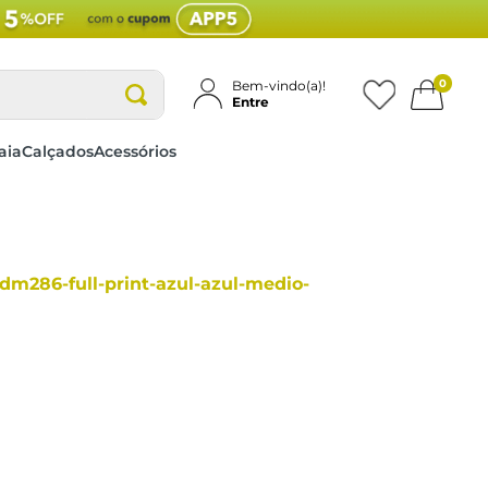
0
Bem-vindo(a)!
Entre
aia
Calçados
Acessórios
m286-full-print-azul-azul-medio-