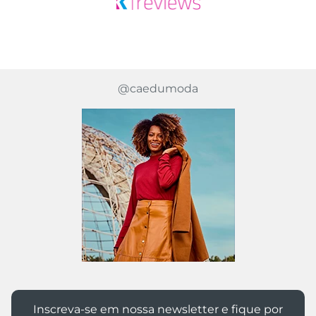
@caedumoda
Inscreva-se em nossa newsletter e fique por
dentro das novidades Caedu