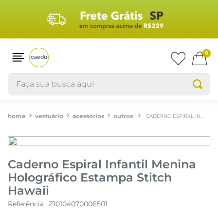
0
Faça sua busca aqui
vestuário
acessórios
outros
CADERNO ESPIRAL INFANTIL MENINA HOLOGRÁFICO ESTAMPA STITCH HAWAII
Caderno Espiral Infantil Menina
Holográfico Estampa Stitch
Hawaii
Referência.
:
Z10104070006501