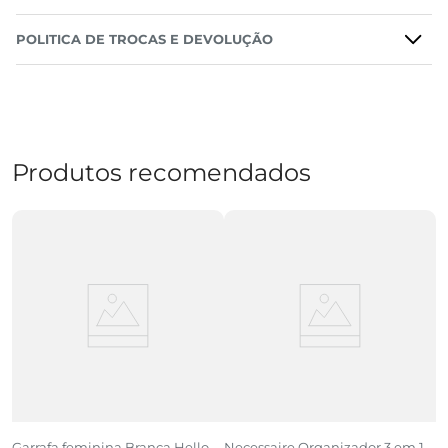
POLITICA DE TROCAS E DEVOLUÇÃO
Produtos recomendados
Garrafa feminina Branca Hello
Necessaire Organizador 3 em 1
E