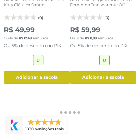
Kitty Clássica Sanrio
Feminino Transparente Off
M
White
M
(0)
(0)
R$ 49,99
R$ 59,99
R
Ou
4
x de
R$
12
,
49
sem juros
Ou
5
x de
R$
11
,
99
sem juros
O
Ou 5% de desconto no PIX
Ou 5% de desconto no PIX
O
U
U
adicionar a sacola
adicionar a sacola
1830 avaliações reais