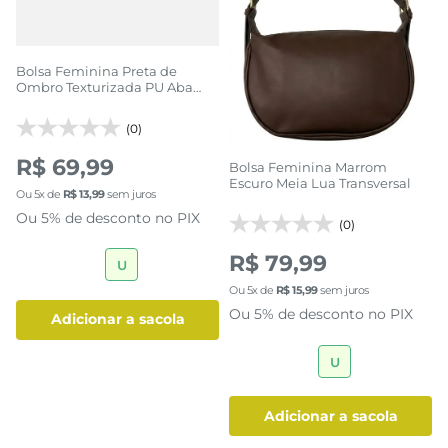
Bolsa Feminina Preta de
Ombro Texturizada PU Aba
Curva
(0)
R$ 69,99
Bolsa Feminina Marrom
Escuro Meia Lua Transversal
Ou
5
x de
R$
13
,
99
sem juros
Ou 5% de desconto no PIX
(0)
R$ 79,99
U
Ou
5
x de
R$
15
,
99
sem juros
Ou 5% de desconto no PIX
adicionar a sacola
U
adicionar a sacola