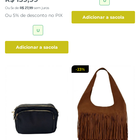
U
Ou
5
x de
R$
27
,
99
sem juros
Ou 5% de desconto no PIX
adicionar a sacola
U
adicionar a sacola
-
23%