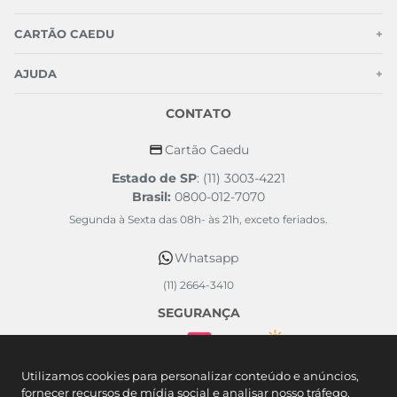
CARTÃO CAEDU
+
AJUDA
+
CONTATO
Cartão Caedu
Estado de SP
: (11) 3003-4221
Brasil:
0800-012-7070
Segunda à Sexta das 08h- às 21h, exceto feriados.
Whatsapp
(11) 2664-3410
SEGURANÇA
FORMAS DE PAGAMENTO
Utilizamos cookies para personalizar conteúdo e anúncios,
fornecer recursos de mídia social e analisar nosso tráfego.