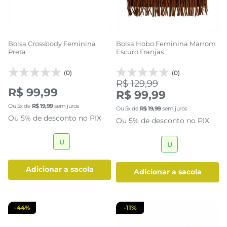
Bolsa Crossbody Feminina
Bolsa Hobo Feminina Marrom
Preta
Escuro Franjas
(0)
(0)
R$ 129,99
R$ 99,99
R$ 99,99
Ou
5
x de
R$
19
,
99
sem juros
Ou
5
x de
R$
19
,
99
sem juros
Ou 5% de desconto no PIX
Ou 5% de desconto no PIX
U
U
adicionar a sacola
adicionar a sacola
-
44%
-
11%