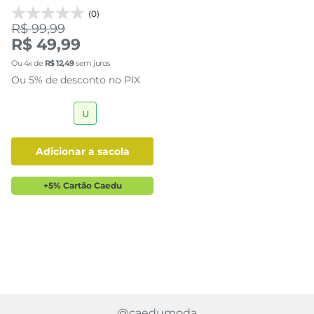
(0)
R$ 99,99
R$ 49,99
Ou
4
x de
R$
12
,
49
sem juros
Ou 5% de desconto no PIX
U
adicionar a sacola
+5% Cartão Caedu
@caedumoda