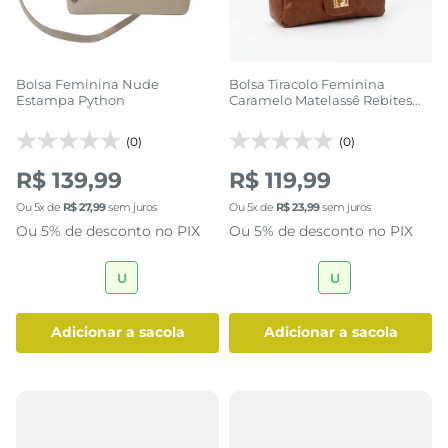
Bolsa Feminina Nude
Bolsa Tiracolo Feminina
Estampa Python
Caramelo Matelassê Rebites
Dourados
(0)
(0)
R$ 139,99
R$ 119,99
Ou
5
x de
R$
27
,
99
sem juros
Ou
5
x de
R$
23
,
99
sem juros
Ou 5% de desconto no PIX
Ou 5% de desconto no PIX
U
U
adicionar a sacola
adicionar a sacola