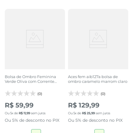
Bolsa de Ombro Feminina
Aces fem aib127a bolsa de
Verde Oliva com Corrente
ombro caramelo marrom claro
Dourada
(0)
(0)
R$ 59,99
R$ 129,99
Ou
5
x de
R$
11
,
99
sem juros
Ou
5
x de
R$
25
,
99
sem juros
Ou 5% de desconto no PIX
Ou 5% de desconto no PIX