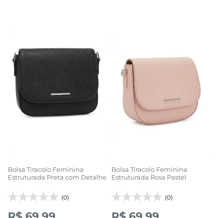
Bolsa Tiracolo Feminina
Bolsa Tiracolo Feminina
Estruturada Preta com Detalhe
Estruturada Rosa Pastel
(0)
(0)
R$ 69,99
R$ 69,99