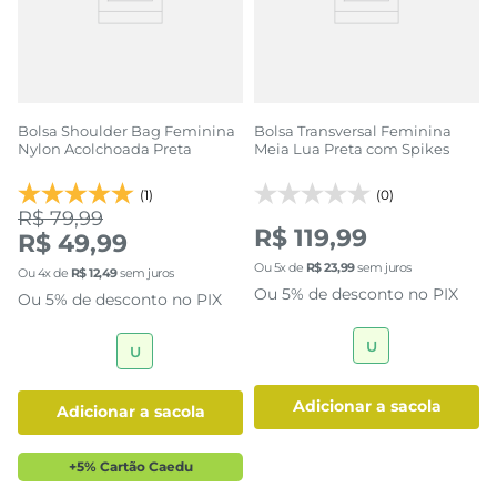
Bolsa Shoulder Bag Feminina
Bolsa Transversal Feminina
Nylon Acolchoada Preta
Meia Lua Preta com Spikes
(1)
(0)
R$ 79,99
R$ 119,99
R$ 49,99
Ou
5
x de
R$
23
,
99
sem juros
Ou
4
x de
R$
12
,
49
sem juros
Ou 5% de desconto no PIX
Ou 5% de desconto no PIX
U
U
adicionar a sacola
adicionar a sacola
+5% Cartão Caedu