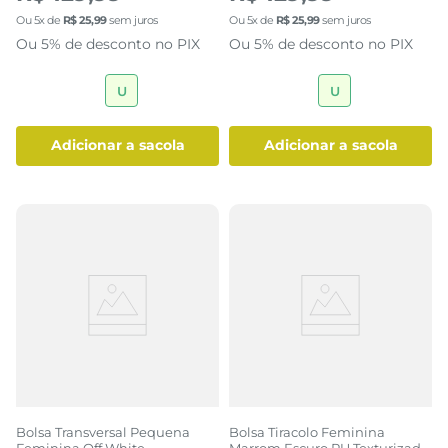
Ou
5
x de
R$
25
,
99
sem juros
Ou
5
x de
R$
25
,
99
sem juros
Ou 5% de desconto no PIX
Ou 5% de desconto no PIX
U
U
adicionar a sacola
adicionar a sacola
Bolsa Transversal Pequena
Bolsa Tiracolo Feminina
Feminina Off White
Marrom Escuro PU Texturizada