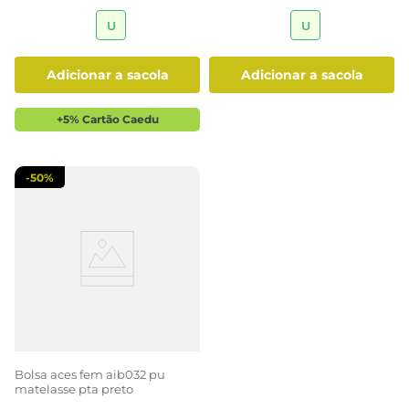
U
U
adicionar a sacola
adicionar a sacola
+5% Cartão Caedu
-
50%
Bolsa aces fem aib032 pu
matelasse pta preto