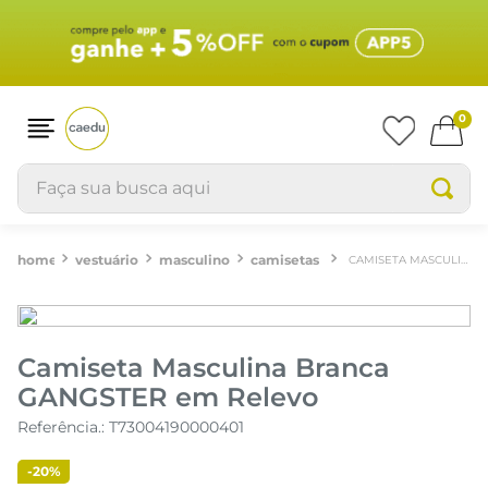
0
Faça sua busca aqui
vestuário
masculino
camisetas
CAMISETA MASCULINA BRANCA GANGSTER EM RELEVO
Camiseta Masculina Branca
GANGSTER em Relevo
Referência.
:
T73004190000401
-
20%