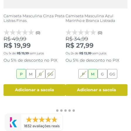
Camiseta Masculina Cinza Prata
Camiseta Masculina Azul
C
Listras Finas
Marinho e Branca Listrada
E
(0)
(0)
R$ 49,99
R$ 34,99
R
R$ 19,99
R$ 27,99
Ou
1
x de
R$
19
,
99
sem juros
Ou
2
x de
R$
13
,
99
sem juros
O
Ou 5% de desconto no PIX
Ou 5% de desconto no PIX
O
P
M
G
GG
P
M
G
GG
adicionar a sacola
adicionar a sacola
1832 avaliações reais