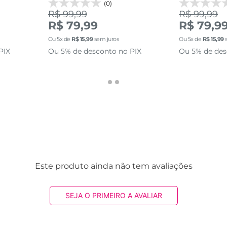
(0)
R$ 99,99
R$ 99,99
R$ 79,99
R$ 79,9
Ou
5
x de
R$
15
,
99
sem juros
Ou
5
x de
R$
15
,
99
s
PIX
Ou 5% de desconto no PIX
Ou 5% de des
Este produto ainda não tem avaliações
SEJA O PRIMEIRO A AVALIAR