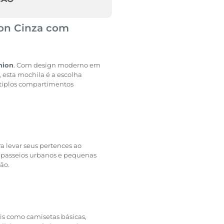
ion Cinza com
hion
. Com design moderno em
 esta mochila é a escolha
tiplos compartimentos
ra levar seus pertences ao
 passeios urbanos e pequenas
ão.
s como camisetas básicas,