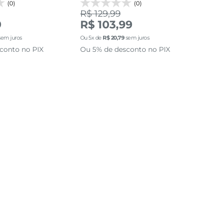
(0)
(0)
R$ 129,99
R$
9
R$ 103,99
R$
em juros
Ou
5
x de
R$
20
,
79
sem juros
Ou
5
conto no PIX
Ou 5% de desconto no PIX
Ou 