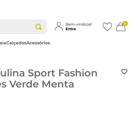
0
Bem-vindo(a)!
Entre
aia
Calçados
Acessórios
ulina Sport Fashion
es Verde Menta