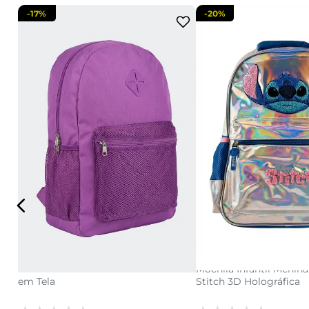
-
17%
-
20%
U
U
adicionar a s
adicionar a sacola
a
Mochila Feminina Lilás com Bolsos
Mochila Infantil Menin
em Tela
Stitch 3D Holográfica