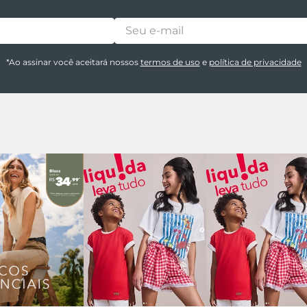
*Ao assinar você aceitará nossos
termos de uso
e
política de privacidade