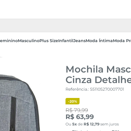
eminino
Masculino
Plus Size
Infantil
Jeans
Moda Íntima
Moda Pr
MOCHILA MASCULINA SPORT FASHION CINZA DETALHES VERDE MENTA
Mochila Masc
Cinza Detalh
Referência.
:
551105270007701
-
20%
R$ 79,99
R$ 63,99
Ou
5
de
R$
12
,
79
sem juros