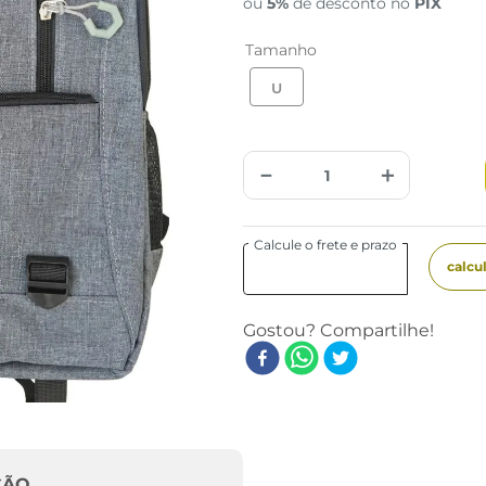
ou
5%
de desconto no
PIX
Tamanho
U
－
＋
ÇÃO