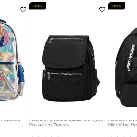
-
20%
-
20%
U
acola
adicionar a sacola
adi
a Prateada
Mochila Feminina Casual em Nylon
Mochila Fem
Preto com Zíperes
Microfibra Pr