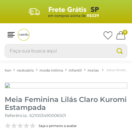
0
Faça sua busca aqui
vestuário
moda íntima
infantil
meias
MEIA FEMININA LILÁS CLARO KUROMI ESTAMPADA
Meia Feminina Lilás Claro Kuromi
Estampada
Referência.
:
621003490006501
Seja o primeiro a avaliar