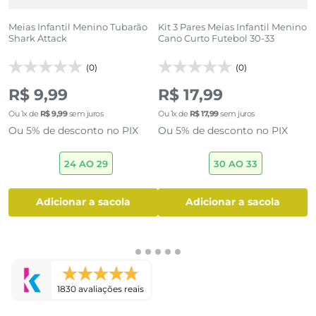
o
Meias Infantil Menino Tubarão
Kit 3 Pares Meias Infantil Menino
M
Shark Attack
Cano Curto Futebol 30-33
E
(0)
(0)
R$ 9,99
R$ 17,99
Ou
1
x de
R$
9
,
99
sem juros
Ou
1
x de
R$
17
,
99
sem juros
O
Ou 5% de desconto no PIX
Ou 5% de desconto no PIX
O
24 AO 29
30 AO 33
adicionar a sacola
adicionar a sacola
1830 avaliações reais