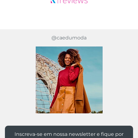
@caedumoda
Inscreva-se em nossa newsletter e fique por
dentro das novidades Caedu